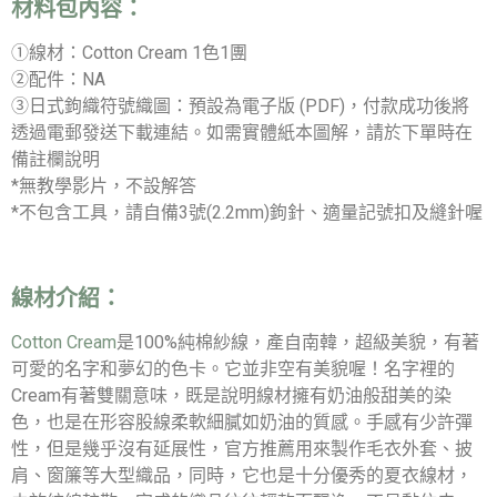
材料包內容：
①線材：Cotton Cream 1色1團
②配件：NA
③日式鉤織符號織圖：預設為電子版 (PDF)，付款成功後將
透過電郵發送下載連結。如需實體紙本圖解，請於下單時在
備註欄說明
*無教學影片，不設解答
*不包含工具，請自備3號(2.2mm)鉤針、適量記號扣及縫針喔
線材介紹：
Cotton Cream
是100%純棉紗線，產自南韓，超級美貌，有著
可愛的名字和夢幻的色卡。它並非空有美貌喔！名字裡的
Cream有著雙關意味，既是說明線材擁有奶油般甜美的染
色，也是在形容股線柔軟細膩如奶油的質感。手感有少許彈
性，但是幾乎沒有延展性，官方推薦用來製作毛衣外套、披
肩、窗簾等大型織品，同時，它也是十分優秀的夏衣線材，