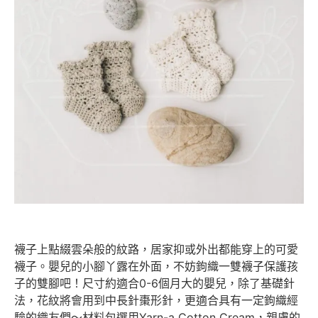
襪子上點綴雲朵般的紋路，居家抑或外出都能穿上的可愛
襪子。嬰兒的小腳丫露在外面，不妨鉤織一雙襪子保護孩
子的雙腳吧！尺寸約適合0-6個月大的嬰兒，除了基礎針
法，花紋將會用到中長針棗形針，更適合具有一定鉤織經
驗的織友們～材料包選用Yarn-a Cotton Cream，親膚的