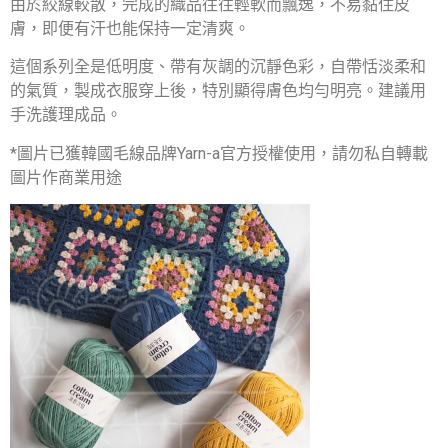
由於絞線較散，完成的織品往往輕軟而飄逸，不易黏住皮
膚，即便有汗也能保持一定清爽。
這個系列全是低明度、帶有灰調的沉靜色彩，自帶恬淡柔和
的氣質，製成衣服穿上後，特別顯得膚色均勻明亮。建議用
手洗護理成品。
*圖片已獲韓國毛線品牌Yarn-a官方授權使用，請勿私自轉載
圖片作商業用途