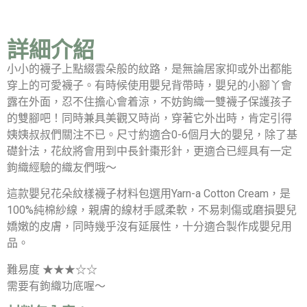
詳細介紹
小小的襪子上點綴雲朵般的紋路，是無論居家抑或外出都能
穿上的可愛襪子。有時候使用嬰兒背帶時，嬰兒的小腳丫會
露在外面，忍不住擔心會着涼，不妨鉤織一雙襪子保護孩子
的雙腳吧！同時兼具美觀又時尚，穿著它外出時，肯定引得
姨姨叔叔們關注不已。尺寸約適合0-6個月大的嬰兒，除了基
礎針法，花紋將會用到中長針棗形針，更適合已經具有一定
鉤織經驗的織友們哦～
這款嬰兒花朵紋樣襪子材料包選用Yarn-a Cotton Cream，是
100%純棉紗線，親膚的線材手感柔軟，不易刺傷或磨損嬰兒
嬌嫩的皮膚，同時幾乎沒有延展性，十分適合製作成嬰兒用
品。
難易度 ★★★☆☆
需要有鉤織功底喔～