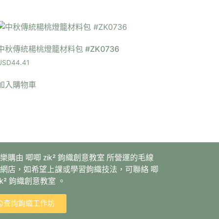
中秋傳統楊桃燈籠材料包 #ZK0736
USD
44.41
加入購物車
樂購由 唧唧 zik² 鉤織創意教室 所營運的毛線
網店，如希望上課或學習鉤織技法，可聯絡 唧
zik² 鉤織創意教室 。
查詢鉤織工作坊