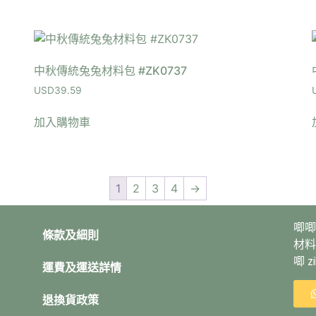
中秋傳統兔兔材料包 #ZK0737
USD
39.59
加入購物車
1
2
3
4
→
唧唧
條款及細則
材料
唧 
運費及運送詳情
退換貨政策