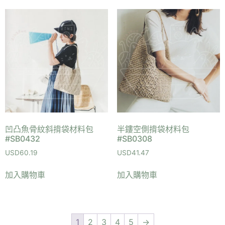
凹凸魚骨紋斜揹袋材料包
半鏤空側揹袋材料包
#SB0432
#SB0308
USD
60.19
USD
41.47
加入購物車
加入購物車
1
2
3
4
5
→