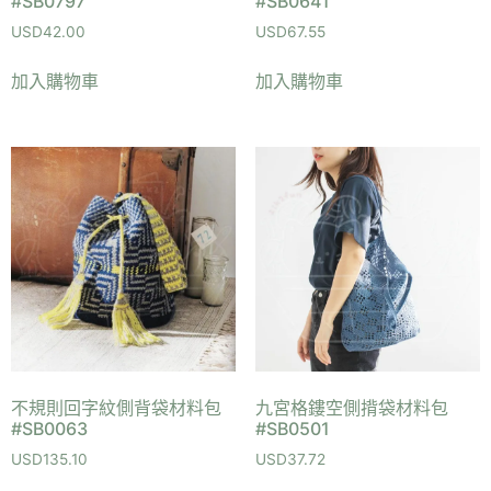
#SB0797
#SB0641
USD
42.00
USD
67.55
加入購物車
加入購物車
不規則回字紋側背袋材料包
九宮格鏤空側揹袋材料包
#SB0063
#SB0501
USD
135.10
USD
37.72