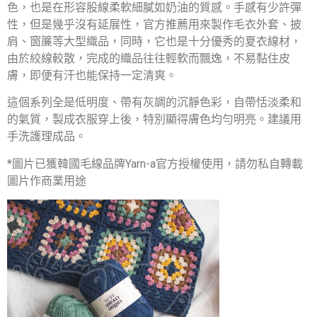
色，也是在形容股線柔軟細膩如奶油的質感。手感有少許彈
性，但是幾乎沒有延展性，官方推薦用來製作毛衣外套、披
肩、窗簾等大型織品，同時，它也是十分優秀的夏衣線材，
由於絞線較散，完成的織品往往輕軟而飄逸，不易黏住皮
膚，即便有汗也能保持一定清爽。
這個系列全是低明度、帶有灰調的沉靜色彩，自帶恬淡柔和
的氣質，製成衣服穿上後，特別顯得膚色均勻明亮。建議用
手洗護理成品。
*圖片已獲韓國毛線品牌Yarn-a官方授權使用，請勿私自轉載
圖片作商業用途