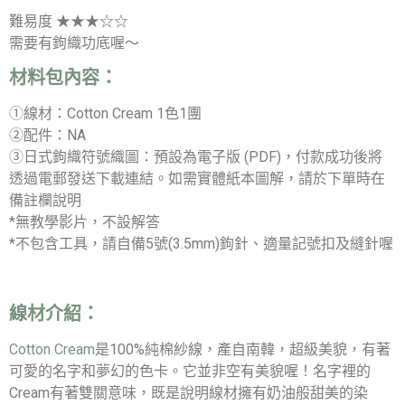
難易度 ★★★☆☆
需要有鉤織功底喔～
材料包內容：
①線材：Cotton Cream 1色1團
②配件：NA
③日式鉤織符號織圖：預設為電子版 (PDF)，付款成功後將
透過電郵發送下載連結。如需實體紙本圖解，請於下單時在
備註欄說明
*無教學影片，不設解答
*不包含工具，請自備5號(3.5mm)鉤針、適量記號扣及縫針喔
線材介紹：
Cotton Cream
是100%純棉紗線，產自南韓，超級美貌，有著
可愛的名字和夢幻的色卡。它並非空有美貌喔！名字裡的
Cream有著雙關意味，既是說明線材擁有奶油般甜美的染