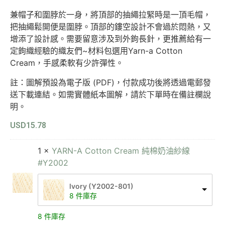
兼帽子和圍脖於一身，將頂部的抽繩拉緊時是一頂毛帽，
把抽繩鬆開便是圍脖。頂部的鏤空設計不會過於悶熱，又
增添了設計感。需要留意涉及到外鉤長針，更推薦給有一
定鉤織經驗的織友們~材料包選用Yarn-a Cotton
Cream，手感柔軟有少許彈性。
註：圖解預設為電子版 (PDF)，付款成功後將透過電郵發
送下載連結。如需實體紙本圖解，請於下單時在備註欄說
明。
USD
15.78
1 ×
YARN-A Cotton Cream 純棉奶油紗線
#Y2002
lvory (Y2002-801)
8 件庫存
8 件庫存