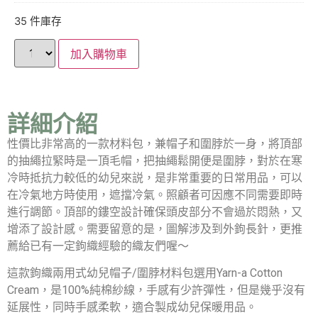
35 件庫存
加入購物車
詳細介紹
性價比非常高的一款材料包，兼帽子和圍脖於一身，將頂部
的抽繩拉緊時是一頂毛帽，把抽繩鬆開便是圍脖，對於在寒
冷時抵抗力較低的幼兒來説，是非常重要的日常用品，可以
在冷氣地方時使用，遮擋冷氣。照顧者可因應不同需要即時
進行調節。頂部的鏤空設計確保頭皮部分不會過於悶熱，又
增添了設計感。需要留意的是，圖解涉及到外鉤長針，更推
薦給已有一定鉤織經驗的織友們喔～
這款鉤織兩用式幼兒帽子/圍脖材料包選用Yarn-a Cotton
Cream，是100%純棉紗線，手感有少許彈性，但是幾乎沒有
延展性，同時手感柔軟，適合製成幼兒保暖用品。