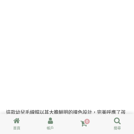
這款幼兒毛線帽以其大膽鮮明的撞色設計，完美呼應了孩
子們滿滿的活力與無窮的精力。帽子的「豎紋」效果並非
0
印刷圖案，而是透過簡單的長針、中長針和短針鉤織而
首頁
帳戶
搜尋
成，最後再將頭尾縫合，便可創造出獨特的視覺效果，又