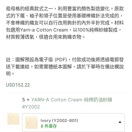
祖母格的經典款式之一，利用豐富的顏色製造變化。原款
式的下擺、袖子和領子位置是使用基礎棒織針法完成的，
不會棒織的織友可以自行改用鉤針的內外半針完成。材料
包選用Yarn-a Cotton Cream，以100%純棉紗線製成，
材質輕薄透氣，很適合用來鉤織衣物。
註：圖解預設為電子版 (PDF)，付款成功後將透過電郵發
送下載連結。如需實體紙本圖解，請於下單時在備註欄說
明。
USD
152.22
5 ×
YARN-A Cotton Cream 純棉奶油紗線
#Y2002
lvory (Y2002-801)
8 件庫存