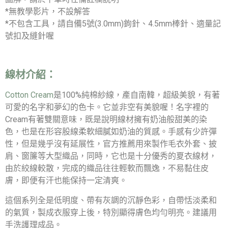
*無教學影片，不設解答
*不包含工具，請自備5號(3.0mm)鉤針、4.5mm棒針、適量記
號扣及縫針喔
線材介紹：
Cotton Cream
是100%純棉紗線，產自南韓，超級美貌，有著
可愛的名字和夢幻的色卡。它並非空有美貌喔！名字裡的
Cream有著雙關意味，既是說明線材擁有奶油般甜美的染
色，也是在形容股線柔軟細膩如奶油的質感。手感有少許彈
性，但是幾乎沒有延展性，官方推薦用來製作毛衣外套、披
肩、窗簾等大型織品，同時，它也是十分優秀的夏衣線材，
由於絞線較散，完成的織品往往輕軟而飄逸，不易黏住皮
膚，即便有汗也能保持一定清爽。
這個系列全是低明度、帶有灰調的沉靜色彩，自帶恬淡柔和
的氣質，製成衣服穿上後，特別顯得膚色均勻明亮。建議用
手洗護理成品。