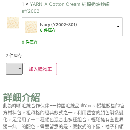
1 ×
YARN-A Cotton Cream 純棉奶油紗線
#Y2002
lvory (Y2002-801)
8 件庫存
8 件庫存
7 件庫存
加入購物車
詳細介紹
此為唧唧毛線合作伙伴——韓國毛線品牌Yarn-a授權販售的官
方材料包。祖母格的經典款式之一，利用豐富的顏色製造變
化，足足用了十二種顏色混合出多種組合，輕鬆擁有全世界
獨一無二的配色。需要留意的是，原款式的下擺、袖子和領