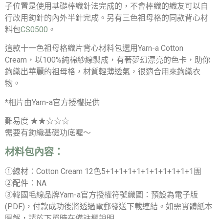
子位置是使用基礎棒織針法完成的，不會棒織的織友可以自
行改用鉤針的內外半針完成。另有三色祖母格的同款背心材
料包
CS0500
。
這款十一色祖母格織片背心材料包選用Yarn-a Cotton
Cream，以100%純棉紗線製成，有著夢幻漂亮的色卡，助你
鉤織出華麗的祖母格，材質輕薄透氣，很適合用來鉤織衣
物。
*相片由Yarn-a官方授權提供
難易度 ★★☆☆☆
需要有鉤織基礎功底喔～
材料包內容：
①線材：Cotton Cream 12色5+1+1+1+1+1+1+1+1+1+1團
②配件：NA
③韓國毛線品牌Yarn-a官方授權符號織圖：預設為電子版
(PDF)，付款成功後將透過電郵發送下載連結。如需實體紙本
圖解，請於下單時在備註欄說明