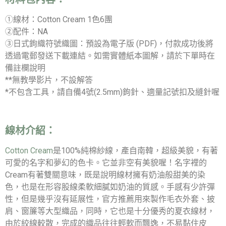
①線材：Cotton Cream 1色6團
②配件：NA
③日式鉤織符號織圖：預設為電子版 (PDF)，付款成功後將
透過電郵發送下載連結。如需實體紙本圖解，請於下單時在
備註欄說明
**無教學影片，不設解答
*不包含工具，請自備4號(2.5mm)鉤針、適量記號扣及縫針喔
線材介紹：
Cotton Cream
是100%純棉紗線，產自南韓，超級美貌，有著
可愛的名字和夢幻的色卡。它並非空有美貌喔！名字裡的
Cream有著雙關意味，既是說明線材擁有奶油般甜美的染
色，也是在形容股線柔軟細膩如奶油的質感。手感有少許彈
性，但是幾乎沒有延展性，官方推薦用來製作毛衣外套、披
肩、窗簾等大型織品，同時，它也是十分優秀的夏衣線材，
由於絞線較散，完成的織品往往輕軟而飄逸，不易黏住皮