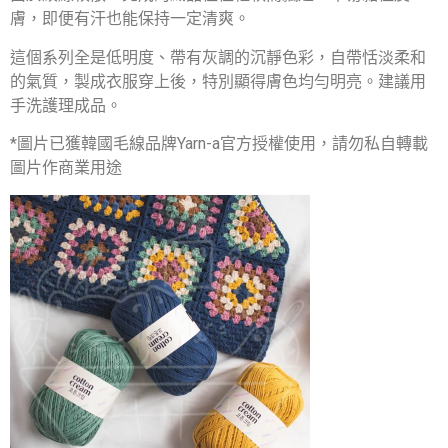
膚，即便有汗也能保持一定清爽。
這個系列全是低明度、帶有灰調的沉靜色彩，自帶恬淡柔和
的氣質，製成衣服穿上後，特別顯得膚色均勻明亮。建議用
手洗護理成品。
*圖片已獲韓國毛線品牌Yarn-a官方授權使用，請勿私自轉載
圖片作商業用途