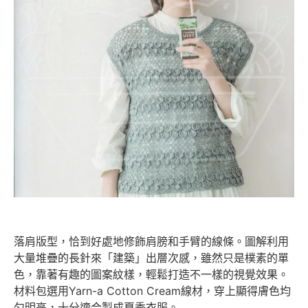
落肩版型，恰到好處地修飾肩膀和手臂的線條。圖解利用
大量堆疊的長針來「建築」出層次感，雖然只是樸素的單
色，靠著有趣的圖案紋樣，輕鬆打造不一樣的視覺效果。
材料包選用Yarn-a Cotton Cream線材，穿上顯得膚色均
匀明亮，十分適合製成夏季衣服。