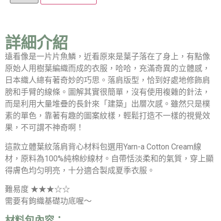
詳細介紹
遠看像是一片片魚鱗，近看原來是葉子落在了身上，有點像
原始人用樹葉編織而成的衣服，哈哈，充滿奇異的立體感，
日本織人總有著奇妙的巧思。落肩版型，恰到好處地修飾肩
膀和手臂的線條。圖解其實很簡單，沒有使用複雜的針法，
而是利用大量堆疊的長針來「建築」出層次感。雖然只是樸
素的單色，靠著有趣的圖案紋樣，輕鬆打造不一樣的視覺效
果，不可謂不神奇啊！
這款立體葉紋落肩背心材料包選用Yarn-a Cotton Cream線
材，原料為100%純棉紗線材。自帶恬淡柔和的氣質，穿上顯
得膚色均匀明亮，十分適合製成夏季衣服。
難易度 ★★★☆☆
需要有鉤織基礎功底喔～
材料包內容：