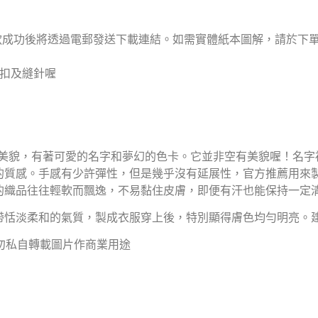
，付款成功後將透過電郵發送下載連結。如需實體紙本圖解，請於下
號扣及縫針喔
級美貌，有著可愛的名字和夢幻的色卡。它並非空有美貌喔！名字裡
的質感。手感有少許彈性，但是幾乎沒有延展性，官方推薦用來
的織品往往輕軟而飄逸，不易黏住皮膚，即便有汗也能保持一定
帶恬淡柔和的氣質，製成衣服穿上後，特別顯得膚色均勻明亮。
請勿私自轉載圖片作商業用途