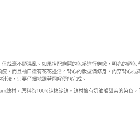
，但絲毫不顯混亂。如果搭配絢麗的色系進行鉤織，明亮的顔色
顯瘦，而且袖口還有花花邊沿。背心的版型偏修身，內穿背心或
的針法，只要仔細地跟著圖解便能完成。
on Cream線材，原料為100%純棉紗線。線材擁有奶油般甜美