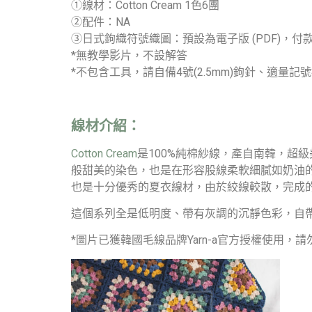
①線材：Cotton Cream 1色6團
②配件：NA
③日式鉤織符號織圖：預設為電子版 (PDF)
*無教學影片，不設解答
*不包含工具，請自備4號(2.5mm)鉤針、適量記
線材介紹：
Cotton Cream
是100%純棉紗線，產自南韓，超
般甜美的染色，也是在形容股線柔軟細膩如奶油
也是十分優秀的夏衣線材，由於絞線較散，完成
這個系列全是低明度、帶有灰調的沉靜色彩，自
*圖片已獲韓國毛線品牌Yarn-a官方授權使用，