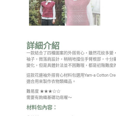
詳細介紹
一款結合了四種圖案的外搭背心，雖然花紋多變
袖子，微落肩設計，稍稍地擋住手臂根部，十分
變化，但是具體針法並不困難哦，都是初階難度
這款花邊袖外搭背心材料包選用Yarn-a Cott
適合用來製作衣物類織品。
難易度 ★★★☆☆
需要有鉤織基礎功底喔～
材料包內容：