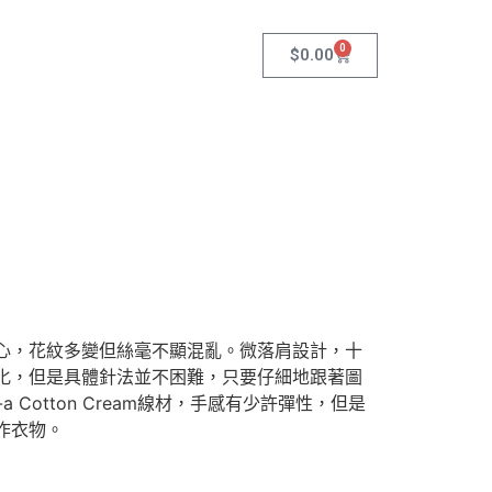
0
$
0.00
心，花紋多變但絲毫不顯混亂。微落肩設計，十
化，但是具體針法並不困難，只要仔細地跟著圖
a Cotton Cream線材，手感有少許彈性，但是
作衣物。