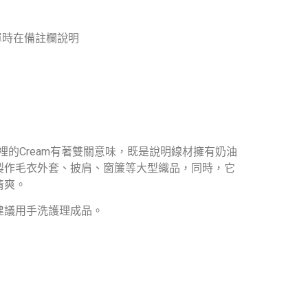
單時在備註欄說明
的Cream有著雙關意味，既是說明線材擁有奶油
製作毛衣外套、披肩、窗簾等大型織品，同時，它
清爽。
建議用手洗護理成品。