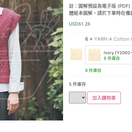
註：圖解預設為電子版 (PD
體紙本圖解，請於下單時在備
USD
61.26
6 ×
YARN-A Cotto
lvory (Y2002
8 件庫存
8 件庫存
5 件庫存
加入購物車