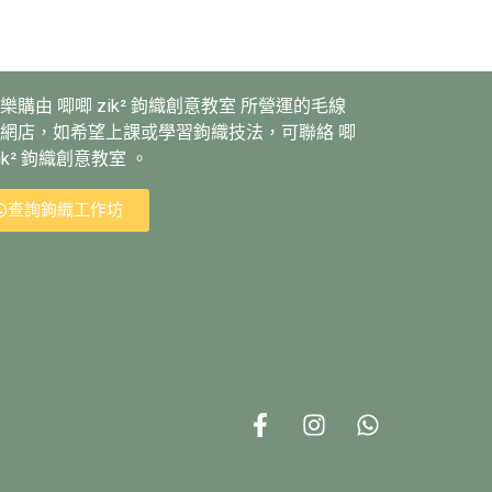
樂購由 唧唧 zik² 鉤織創意教室 所營運的毛線
網店，如希望上課或學習鉤織技法，可聯絡 唧
zik² 鉤織創意教室 。
查詢鉤織工作坊