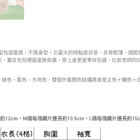
版型包容度高，不限身型。它最大的特點是非常、非常輕薄，摺
，塞在包包裡面毫無負擔，穿上身更是零存在感，比如老師的S
綠色、藍色、大地色，整個外套顏色結構將會是主色＋輔色＋白
2cm、M碼每塊織片邊長約13.5cm、L碼每塊織片邊長約15