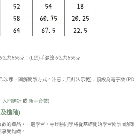
6色共565克；(L碼)手混線 6色共655克
作次序、圖解閱讀方式。注意：無針法示範)：預設為電子版 (P
：
入門鉤針
或
新手套裝
)
及進階)
喜歡的織品，一邊學習。零經驗同學將從基礎開始學習閱讀圖解
鬆享受鉤織。