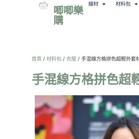
線材
材料包
唧唧樂
購
首頁
/
材料包
/
衣服
/ 手混線方格拼色超輕外套材料
手混線方格拼色超輕外