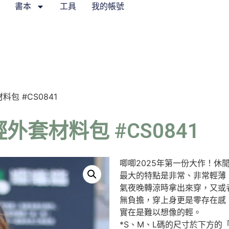
書本
工具
我的帳號
包 #CS0841
套材料包 #CS0841
唧唧2025年第一份大作！
最大的特點是非常、非常輕薄
氣夜晚轉涼時拿出來穿，又或
無負擔，穿上身更是零存在感
實在是難以想像的輕。
*S、M、L碼的尺寸於下方的