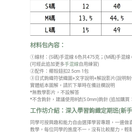
材料包內容：
①線材：(S碼)手混線 6色共475克；(M碼)手混線 
(可經此追加更多
手混線
自用練習)
②配件：椰殼鈕扣2.5cm 1包
③日式鉤織符號織圖+文字說明+解說影片(說明制
實體紙本圖解，請於下單時在備註欄說明
*無教學影片，不設解答
*不含鉤針，建議使用8號(5.0mm)鉤針 (追加購買
工作坊介紹：
深入學習鉤織定期班(新手
同學可按興趣和能力自由選擇學習專題，一邊做
教學，每位同學的進度不一，沒有比較壓力，輕