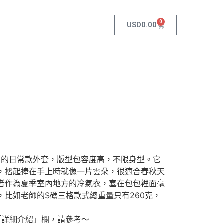
0
USD
0.00
休閒的日常款外套，版型包容度高，不限身型。它
，摺起捧在手上時就像一片雲朵，很適合春秋天
者作為夏季室內地方的冷氣衣，塞在包包裡面毫
，比如老師的S碼三格款式總重量只有260克，
「詳細介紹」欄，請參考～