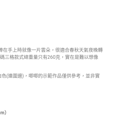
起捧在手上時就像一片雲朵，很適合春秋天氣夜晚轉
碼三格款式總重量只有260克，實在是難以想像
色(連圍邊)，唧唧的示範作品僅供參考，並非實
cm）