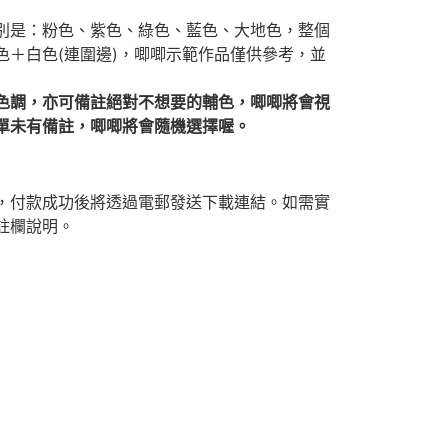
別是：粉色、紫色、綠色、藍色、大地色，整個
色＋白色(連圍邊)，唧唧示範作品僅供參考，並
色調，亦可備註絕對不想要的輔色，唧唧將會視
單未有備註，唧唧將會隨機選擇喔。
F)，付款成功後將透過電郵發送下載連結。如需實
註欄說明。