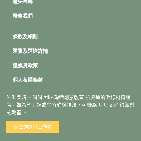
遺失密碼
聯絡我們
條款及細則
運費及運送詳情
退換貨政策
個人私隱條款
唧唧樂購由 唧唧 zik² 鉤織創意教室 所營運的毛線材料網
店，如希望上課或學習鉤織技法，可聯絡 唧唧 zik² 鉤織創
意教室 。
查詢鉤織工作坊