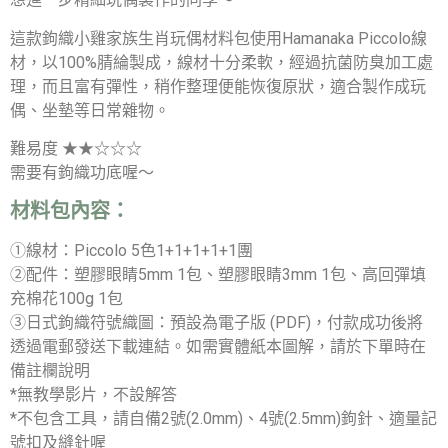
這款鉤織小雞家族生肖玩偶材料包使用Hamanaka Piccolo線
材，以100%腈綸製成，線材十分柔軟，經過抗菌防臭加工處
理，而且富有彈性，稍作整理便能恢復原狀，適合製作成玩
偶、坐墊等日常雜物。
難易度 ★★☆☆☆
需要有鉤織功底喔～
材料包內容：
①線材：Piccolo 5色1+1+1+1+1團
②配件：塑膠眼睛5mm 1包、塑膠眼睛3mm 1包、高回彈填
充棉花100g 1包
③日式鉤織符號織圖：預設為電子版 (PDF)，付款成功後將
透過電郵發送下載連結。如需實體紙本圖解，請於下單時在
備註欄說明
*無教學影片，不設解答
*不包含工具，請自備2號(2.0mm)、4號(2.5mm)鉤針、適量記
號扣及縫針喔