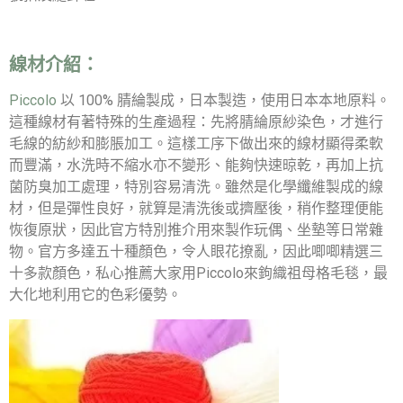
線材介紹：
Piccolo
以 100% 腈綸製成，日本製造，使用日本本地原料。
這種線材有著特殊的生產過程：先將腈綸原紗染色，才進行
毛線的紡紗和膨脹加工。這樣工序下做出來的線材顯得柔軟
而豐滿，水洗時不縮水亦不變形、能夠快速晾乾，再加上抗
菌防臭加工處理，特別容易清洗。雖然是化學纖維製成的線
材，但是彈性良好，就算是清洗後或擠壓後，稍作整理便能
恢復原狀，因此官方特別推介用來製作玩偶、坐墊等日常雜
物。官方多達五十種顏色，令人眼花撩亂，因此唧唧精選三
十多款顏色，私心推薦大家用Piccolo來鉤織祖母格毛毯，最
大化地利用它的色彩優勢。