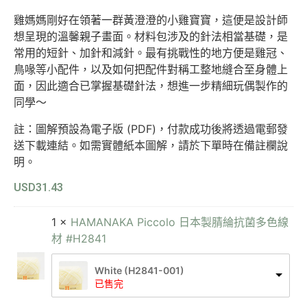
雞媽媽剛好在領著一群黃澄澄的小雞寶寶，這便是設計師
想呈現的溫馨親子畫面。材料包涉及的針法相當基礎，是
常用的短針、加針和減針。最有挑戰性的地方便是雞冠、
鳥喙等小配件，以及如何把配件對稱工整地縫合至身體上
面，因此適合已掌握基礎針法，想進一步精細玩偶製作的
同學～
註：圖解預設為電子版 (PDF)，付款成功後將透過電郵發
送下載連結。如需實體紙本圖解，請於下單時在備註欄說
明。
USD
31.43
1 ×
HAMANAKA Piccolo 日本製腈綸抗菌多色線
材 #H2841
White (H2841-001)
已售完