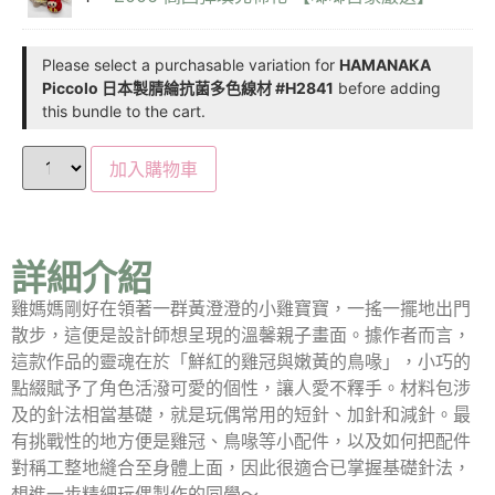
Please select a purchasable variation for
HAMANAKA
Piccolo 日本製腈綸抗菌多色線材 #H2841
before adding
this bundle to the cart.
加入購物車
詳細介紹
雞媽媽剛好在領著一群黃澄澄的小雞寶寶，一搖一擺地出門
散步，這便是設計師想呈現的溫馨親子畫面。據作者而言，
這款作品的靈魂在於「鮮紅的雞冠與嫩黃的鳥喙」，小巧的
點綴賦予了角色活潑可愛的個性，讓人愛不釋手。材料包涉
及的針法相當基礎，就是玩偶常用的短針、加針和減針。最
有挑戰性的地方便是雞冠、鳥喙等小配件，以及如何把配件
對稱工整地縫合至身體上面，因此很適合已掌握基礎針法，
想進一步精細玩偶製作的同學～