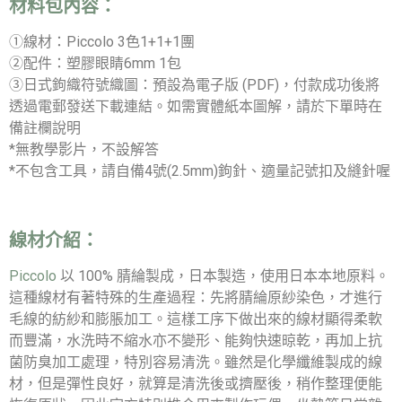
材料包內容：
①線材：Piccolo 3色1+1+1團
②配件：塑膠眼睛6mm 1包
③日式鉤織符號織圖：預設為電子版 (PDF)，付款成功後將
透過電郵發送下載連結。如需實體紙本圖解，請於下單時在
備註欄說明
*無教學影片，不設解答
*不包含工具，請自備4號(2.5mm)鉤針、適量記號扣及縫針喔
線材介紹：
Piccolo
以 100% 腈綸製成，日本製造，使用日本本地原料。
這種線材有著特殊的生產過程：先將腈綸原紗染色，才進行
毛線的紡紗和膨脹加工。這樣工序下做出來的線材顯得柔軟
而豐滿，水洗時不縮水亦不變形、能夠快速晾乾，再加上抗
菌防臭加工處理，特別容易清洗。雖然是化學纖維製成的線
材，但是彈性良好，就算是清洗後或擠壓後，稍作整理便能