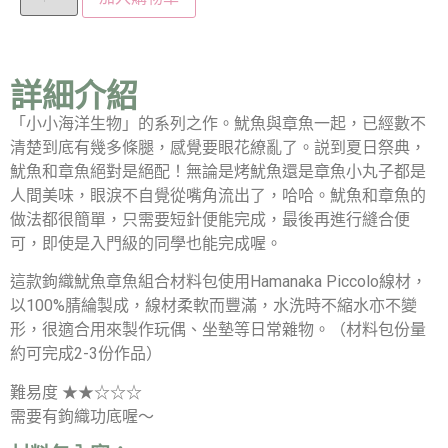
詳細介紹
「小小海洋生物」的系列之作。魷魚與章魚一起，已經數不
清楚到底有幾多條腿，感覺要眼花繚亂了。説到夏日祭典，
魷魚和章魚絕對是絕配！無論是烤魷魚還是章魚小丸子都是
人間美味，眼淚不自覺從嘴角流出了，哈哈。魷魚和章魚的
做法都很簡單，只需要短針便能完成，最後再進行縫合便
可，即使是入門級的同學也能完成喔。
這款鉤織魷魚章魚組合材料包使用Hamanaka Piccolo線材，
以100%腈綸製成，線材柔軟而豐滿，水洗時不縮水亦不變
形，很適合用來製作玩偶、坐墊等日常雜物。（材料包份量
約可完成2-3份作品）
難易度 ★★☆☆☆
需要有鉤織功底喔～