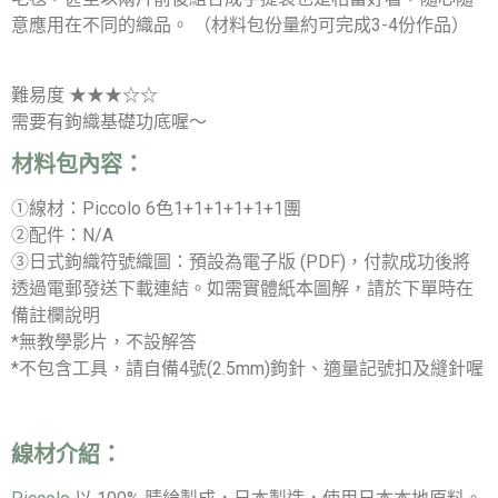
意應用在不同的織品。 （材料包份量約可完成3-4份作品）
難易度 ★★★☆☆
需要有鉤織基礎功底喔～
材料包內容：
①線材：Piccolo 6色1+1+1+1+1+1團
②配件：N/A
③日式鉤織符號織圖：預設為電子版 (PDF)，付款成功後將
透過電郵發送下載連結。如需實體紙本圖解，請於下單時在
備註欄說明
*無教學影片，不設解答
*不包含工具，請自備4號(2.5mm)鉤針、適量記號扣及縫針喔
線材介紹：