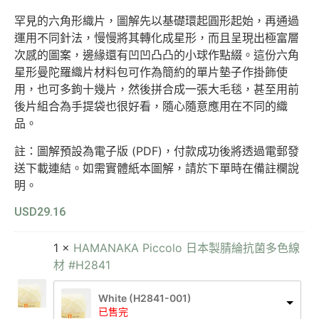
罕見的六角形織片，圖解先以基礎環起圓形起始，再通過
運用不同針法，慢慢將其轉化成星形，而且呈現出極富層
次感的圖案，邊緣還有凹凹凸凸的小球作點綴。這份六角
星形曼陀羅織片材料包可作為簡約的單片墊子作掛飾使
用，也可多鉤十幾片，然後拼合成一張大毛毯，甚至用前
後片組合為手提袋也很好看，隨心隨意應用在不同的織
品。
註：圖解預設為電子版 (PDF)，付款成功後將透過電郵發
送下載連結。如需實體紙本圖解，請於下單時在備註欄說
明。
USD
29.16
1 ×
HAMANAKA Piccolo 日本製腈綸抗菌多色線
材 #H2841
White (H2841-001)
已售完