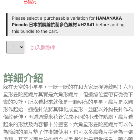
已售完
Please select a purchasable variation for
HAMANAKA
Piccolo 日本製腈綸抗菌多色線材 #H2841
before adding
this bundle to the cart.
加入購物車
詳細介紹
躲在天空的小星星，一眨一眨的在和大家玩捉迷藏呢！六角
星形曼陀羅織片其實是六角形織片，但邊緣位置帶有微微下
彎的設計，所以看起來就像是一顆明亮的星星。織片是以圓
形作起始，通過針法將其轉化成星形，並配以外鉤長針作為
條紋延伸，再透過爆米花針完成不同的小球作點綴，織片看
起來的形狀及內容都十分豐富。六角星形曼陀羅織片可以作
為簡約的單片墊子作掛飾使用，也可以多織幾片拼合為一張
毛毯，甚至以兩片前後組合成手提袋也是相當好看，隨心隨