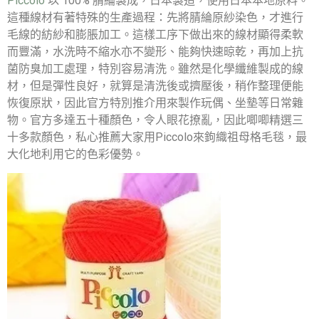
Piccolo
以 100% 腈綸製成，日本製造，使用日本本地原料。
這種線材有著特殊的生產過程：先將腈綸原紗染色，才進行
毛線的紡紗和膨脹加工。這樣工序下做出來的線材顯得柔軟
而豐滿，水洗時不縮水亦不變形、能夠快速晾乾，再加上抗
菌防臭加工處理，特別容易清洗。雖然是化學纖維製成的線
材，但是彈性良好，就算是清洗後或擠壓後，稍作整理便能
恢復原狀，因此官方特別推介用來製作玩偶、坐墊等日常雜
物。官方多達五十種顏色，令人眼花撩亂，因此唧唧精選三
十多款顏色，私心推薦大家用Piccolo來鉤織祖母格毛毯，最
大化地利用它的色彩優勢。