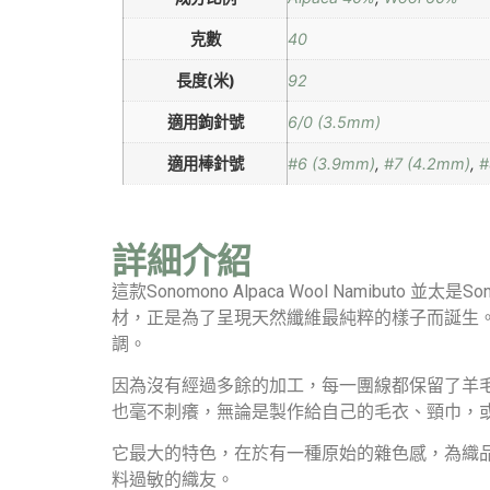
克數
40
長度(米)
92
適用鉤針號
6/0 (3.5mm)
適用棒針號
#6 (3.9mm)
,
#7 (4.2mm)
,
#
詳細介紹
這款Sonomono Alpaca Wool Namibu
材，正是為了呈現天然纖維最純粹的樣子而誕生
調。
因為沒有經過多餘的加工，每一團線都保留了羊
也毫不刺癢，無論是製作給自己的毛衣、頸巾，
它最大的特色，在於有一種原始的雜色感，為織
料過敏的織友。