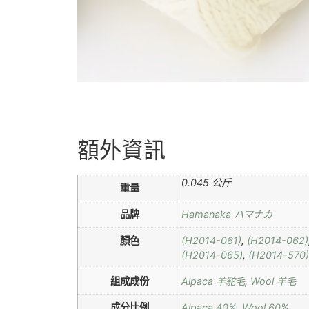
額外資訊
0.045 公斤
重量
品牌
Hamanaka ハマナカ
顏色
(H2014-061)
,
(H2014-062)
(H2014-065)
,
(H2014-570)
組成成份
Alpaca 羊駝毛
,
Wool 羊毛
成分比例
Alpaca 40%
,
Wool 60%