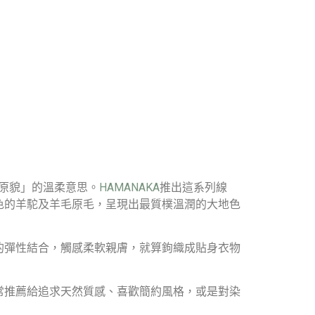
「如實、原貌」的溫柔意思。
HAMANAKA
推出這系列線
色的羊駝及羊毛原毛，呈現出最質樸溫潤的大地色
的彈性結合，觸感柔軟親膚，就算鉤織成貼身衣物
常推薦給追求天然質感、喜歡簡約風格，或是對染