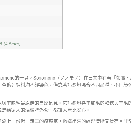
8 (4.5mm)
to 並太是Sonomono的一員，Sonomono（ソノモノ）在日文中有著
。全系列線材均不經染色，僅靠著巧妙地混合不同品種、不同顏
毛與羊駝毛最原始的自然氣息。它巧妙地將羊駝毛的軟糯與羊毛
或是給家人的溫暖牌外套，都讓人無比安心。
品添上一份獨一無二的療癒感，鉤織出來的紋理清晰又漂亮。非