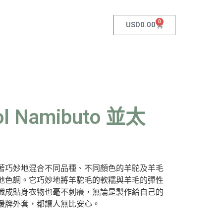
0
USD
0.00
l Namibuto 並太
著巧妙地混合不同品種、不同顏色的羊駝及羊毛
地色調。它巧妙地將羊駝毛的軟糯與羊毛的彈性
織成貼身衣物也毫不刺癢，無論是製作給自己的
暖牌外套，都讓人無比安心。