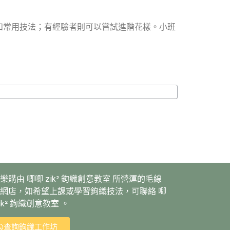
和常用技法；有經驗者則可以嘗試進階花樣。小班
樂購由 唧唧 zik² 鉤織創意教室 所營運的毛線
網店，如希望上課或學習鉤織技法，可聯絡 唧
zik² 鉤織創意教室 。
查詢鉤織工作坊