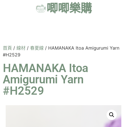
唧唧樂購
首頁
/
線材
/
春夏線
/ HAMANAKA Itoa Amigurumi Yarn
#H2529
HAMANAKA Itoa
Amigurumi Yarn
#H2529