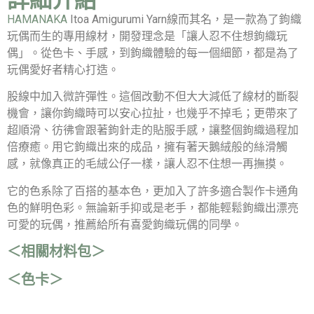
HAMANAKA
Itoa Amigurumi Yarn線而其名，是一款為了鉤織
玩偶而生的專用線材，開發理念是「讓人忍不住想鉤織玩
偶」。從色卡、手感，到鉤織體驗的每一個細節，都是為了
玩偶愛好者精心打造。
股線中加入微許彈性。這個改動不但大大減低了線材的斷裂
機會，讓你鉤織時可以安心拉扯，也幾乎不掉毛；更帶來了
超順滑、彷彿會跟著鉤針走的貼服手感，讓整個鉤織過程加
倍療癒。用它鉤織出來的成品，擁有著天鵝絨般的絲滑觸
感，就像真正的毛絨公仔一樣，讓人忍不住想一再撫摸。
它的色系除了百搭的基本色，更加入了許多適合製作卡通角
色的鮮明色彩。無論新手抑或是老手，都能輕鬆鉤織出漂亮
可愛的玩偶，推薦給所有喜愛鉤織玩偶的同學。
＜相關材料包＞
＜色卡＞