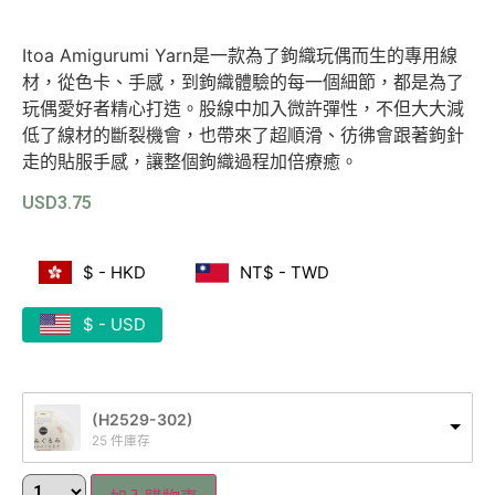
Itoa Amigurumi Yarn是一款為了鉤織玩偶而生的專用線
材，從色卡、手感，到鉤織體驗的每一個細節，都是為了
玩偶愛好者精心打造。股線中加入微許彈性，不但大大減
低了線材的斷裂機會，也帶來了超順滑、彷彿會跟著鉤針
走的貼服手感，讓整個鉤織過程加倍療癒。
USD
3.75
$ - HKD
NT$ - TWD
$ - USD
(H2529-302)
25 件庫存