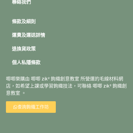
聯絡我們
條款及細則
運費及運送詳情
退換貨政策
個人私隱條款
唧唧樂購由 唧唧 zik² 鉤織創意教室 所營運的毛線材料網
店，如希望上課或學習鉤織技法，可聯絡 唧唧 zik² 鉤織創
意教室 。
查詢鉤織工作坊