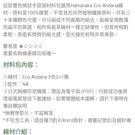
這款雙色網狀手提袋材料包選用Hamanaka Eco Andaria線
材，原料是100%嫘縈，不常見的天然植物纖維原料，共有三
十多種顏色可選，可以組成不同風格的組合。股線呈現輕薄
而扁平的質感，和所有紙草線材一樣欠缺彈性，但質地相對
柔軟，表面有微微的緞光感，受光線折射時非常美貌。
難易度 ★☆☆☆☆
需要有鉤織基礎功底喔～
材料包內容：
①線材：Eco Andaria 2色2+1團
②配件：NA
③日式鉤織符號織圖：預設為電子版 (PDF)，付款成功後將
透過電郵發送下載連結。如需實體紙本圖解，請於下單時在
備註欄說明
*無教學影片，不設解答
*不包含工具，請自備7號(4.0mm)鉤針、適量記號扣及縫針喔
線材介紹：