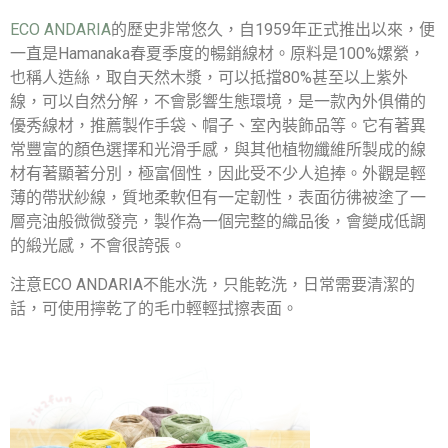
ECO ANDARIA
的歷史非常悠久，自1959年正式推出以來，便
一直是Hamanaka春夏季度的暢銷線材。原料是100%嫘縈，
也稱人造絲，取自天然木漿，可以抵擋80%甚至以上紫外
線，可以自然分解，不會影響生態環境，是一款內外俱備的
優秀線材，推薦製作手袋、帽子、室內裝飾品等。它有著異
常豐富的顏色選擇和光滑手感，與其他植物纖維所製成的線
材有著顯著分別，極富個性，因此受不少人追捧。外觀是輕
薄的帶狀紗線，質地柔軟但有一定韌性，表面彷彿被塗了一
層亮油般微微發亮，製作為一個完整的織品後，會變成低調
的緞光感，不會很誇張。
注意ECO ANDARIA不能水洗，只能乾洗，日常需要清潔的
話，可使用擰乾了的毛巾輕輕拭擦表面。