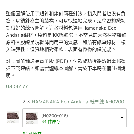
整個圖解使用了短針和鎖針兩種針法，初入門者也沒有負
擔，以鎖針為主的結構，可以快速地完成，是學習鉤織初
期很好的練習圖解。這款材料包選用Hamanaka Eco
Andaria線材，原料是100%嫘縈，不常見的天然植物纖維
原料。股線呈現輕薄而扁平的質感，和所有紙草線材一樣
欠缺彈性，但質地相對柔軟，表面有微微的緞光感。
註：圖解預設為電子版 (PDF)，付款成功後將透過電郵發
送下載連結。如需實體紙本圖解，請於下單時在備註欄說
明。
USD
32.77
2 ×
HAMANAKA Eco Andaria 紙草線 #H0200
(H0200-016)
34 件庫存
34 件庫存