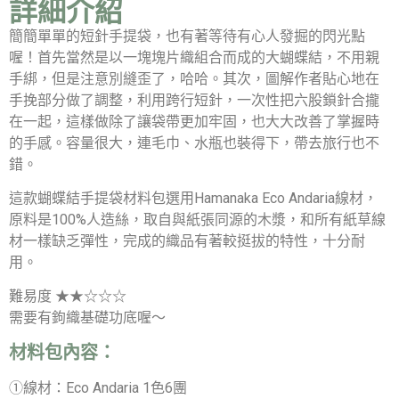
詳細介紹
簡簡單單的短針手提袋，也有著等待有心人發掘的閃光點
喔！首先當然是以一塊塊片織組合而成的大蝴蝶結，不用親
手綁，但是注意別縫歪了，哈哈。其次，圖解作者貼心地在
手挽部分做了調整，利用跨行短針，一次性把六股鎖針合攏
在一起，這樣做除了讓袋帶更加牢固，也大大改善了掌握時
的手感。容量很大，連毛巾、水瓶也裝得下，帶去旅行也不
錯。
這款蝴蝶結手提袋材料包選用Hamanaka Eco Andaria線材，
原料是100%人造絲，取自與紙張同源的木漿，和所有紙草線
材一樣缺乏彈性，完成的織品有著較挺拔的特性，十分耐
用。
難易度 ★★☆☆☆
需要有鉤織基礎功底喔～
材料包內容：
①線材：Eco Andaria 1色6團