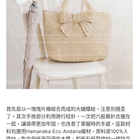
首先是以一塊塊片織組合而成的大蝴蝶結，注意別縫歪
了。其次手挽部分利用跨行短針，一次把六股鎖針合攏在
一起，讓袋帶更加牢固，也改善了掌握時的手感。這款材
料包選用Hamanaka Eco Andaria線材，原料是100%人
造絲，取自與紙張同源的木漿，和所有紙草線材一樣缺乏