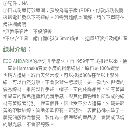
②配件：NA
③日式鉤織符號織圖：預設為電子版 (PDF)，付款成功後將
透過電郵發送下載連結。如需實體紙本圖解，請於下單時在
備註欄說明
*無教學影片，不設解答
*不包含工具，請自備6號(3.5mm)鉤針、適量記號扣及縫針喔
線材介紹：
ECO ANDARIA
的歷史非常悠久，自1959年正式推出以來，便
一直是Hamanaka春夏季度的暢銷線材。原料是100%嫘縈，
也稱人造絲，取自天然木漿，可以抵擋80%甚至以上紫外
線，可以自然分解，不會影響生態環境，是一款內外俱備的
優秀線材，推薦製作手袋、帽子、室內裝飾品等。它有著異
常豐富的顏色選擇和光滑手感，與其他植物纖維所製成的線
材有著顯著分別，極富個性，因此受不少人追捧。外觀是輕
薄的帶狀紗線，質地柔軟但有一定韌性，表面彷彿被塗了一
層亮油般微微發亮，製作為一個完整的織品後，會變成低調
的緞光感，不會很誇張。