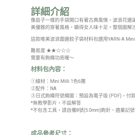
詳細介紹
像扇子一樣的手袋開口有著古典風情，波浪花邊
美優雅的穿著風格，顯得女人味十足。整個圖解
這款唯美波浪圍邊餃子袋材料包選用YARN-A Min
難易度 ★★☆☆☆
需要有鉤織功底喔～
材料包內容：
①線材：Mini Milli 1色6團
②配件：NA
③日式鉤織符號織圖：預設為電子版 (PDF)
*無教學影片，不設解答
*不包含工具，請自備8號(5.0mm)鉤針、適量記
成品參考尺寸：