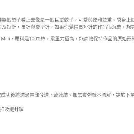
讓整個袋子看上去像是一個巨型餃子，可愛與優雅並重。袋身上
涉及短針，長針與棗型針，如果你覺得長短針的作品很沉悶，想
i Milli，原料是100%棉，承重力極高，能高效保持作品的原始形
，付款成功後將透過電郵發送下載連結。如需實體紙本圖解，請於下
號扣及縫針喔