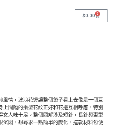
0
$
0.00
典風情，波浪花邊讓整個袋子看上去像是一個巨
身上間隔的棗型花紋正好和花邊互相呼應，特別
得女人味十足。整個圖解涉及短針，長針與棗型
很沉悶，想尋求一點簡單的變化，這款材料包便