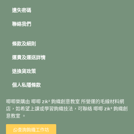
遺失密碼
聯絡我們
條款及細則
運費及運送詳情
退換貨政策
個人私隱條款
唧唧樂購由 唧唧 zik² 鉤織創意教室 所營運的毛線材料網
店，如希望上課或學習鉤織技法，可聯絡 唧唧 zik² 鉤織創
意教室 。
查詢鉤織工作坊