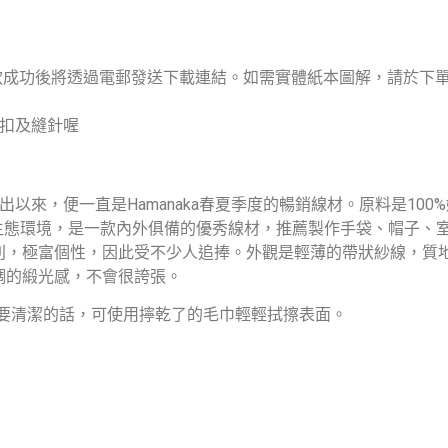
，付款成功後將透過電郵發送下載連結。如需實體紙本圖解，請於下
號扣及縫針喔
推出以來，便一直是Hamanaka春夏季度的暢銷線材。原料是1
響生態環境，是一款內外俱備的優秀線材，推薦製作手袋、帽子、
別，極富個性，因此受不少人追捧。外觀是輕薄的帶狀紗線，質
調的緞光感，不會很誇張。
日常需要清潔的話，可使用擰乾了的毛巾輕輕拭擦表面。