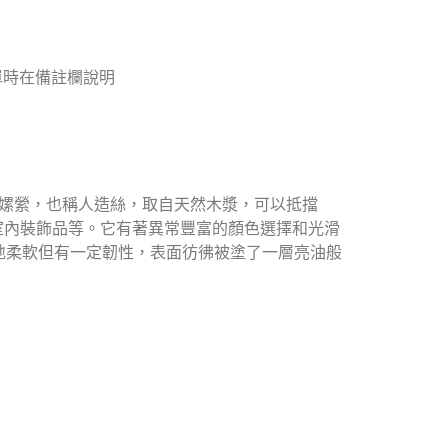
單時在備註欄說明
00%嫘縈，也稱人造絲，取自天然木漿，可以抵擋
室內裝飾品等。它有著異常豐富的顏色選擇和光滑
地柔軟但有一定韌性，表面彷彿被塗了一層亮油般