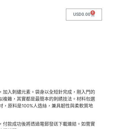
0
USD
0.00
，加入刺繡元素。袋身以全短針完成，剛入門的
似複雜，其實都是最簡本的刺綉技法。材料包選
aria線材，原料是100%人造絲，兼具韌性與柔軟質地
F)，付款成功後將透過電郵發送下載連結。如需實