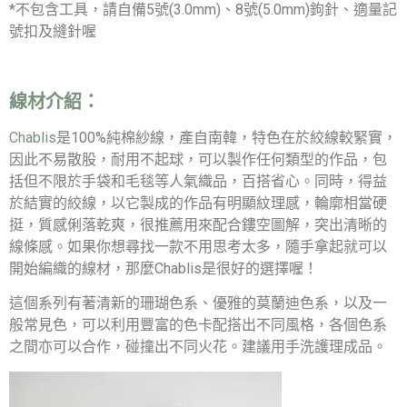
*不包含工具，請自備5號(3.0mm)、8號(5.0mm)鉤針、適量記
號扣及縫針喔
線材介紹：
Chablis
是100%純棉紗線，產自南韓，特色在於絞線較緊實，
因此不易散股，耐用不起球，可以製作任何類型的作品，包
括但不限於手袋和毛毯等人氣織品，百搭省心。同時，得益
於結實的絞線，以它製成的作品有明顯紋理感，輪廓相當硬
挺，質感俐落乾爽，很推薦用來配合鏤空圖解，突出清晰的
線條感。如果你想尋找一款不用思考太多，隨手拿起就可以
開始編織的線材，那麼Chablis是很好的選擇喔！
這個系列有著清新的珊瑚色系、優雅的莫蘭迪色系，以及一
般常見色，可以利用豐富的色卡配搭出不同風格，各個色系
之間亦可以合作，碰撞出不同火花。建議用手洗護理成品。