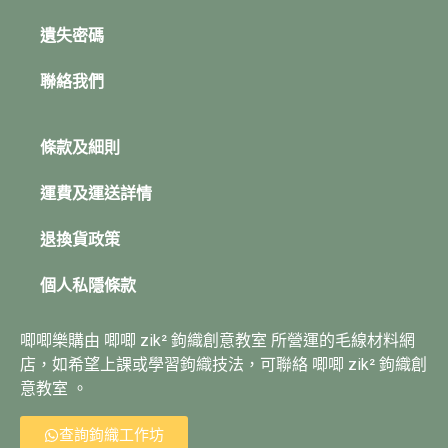
遺失密碼
聯絡我們
條款及細則
運費及運送詳情
退換貨政策
個人私隱條款
唧唧樂購由 唧唧 zik² 鉤織創意教室 所營運的毛線材料網
店，如希望上課或學習鉤織技法，可聯絡 唧唧 zik² 鉤織創
意教室 。
查詢鉤織工作坊