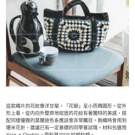
這款織片的花紋像洋甘菊，「花瓣」呈小而橢圓形。從外
形上看，從内向外整齊地綻放的花紋有著獨特的美感，搭
配同樣優雅的莫蘭迪色系應該會非常矚目。鉤織時會用到
爆米花針，建議已有一定基礎的同學嘗試哦。材料包選用
Yarn-a Chablis，原料是100%純棉紗線。