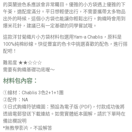
的莫蘭迪色系應該會非常矚目。優雅的小方袋遇上優雅的下
午茶，適配度滿分。平日想輕便出行，不需要攜帶太多物品
出外的時候，這個小方袋也能讓你輕鬆出行。鉤織時會用到
爆米花針，建議已有一定基礎的同學嘗試哦。
這款洋甘菊織片小方袋材料包選用Yarn-a Chablis，原料是
100%純棉紗線。快從豐富的色卡中挑選喜歡的配色，進行搭
配吧！
難易度 ★★☆☆☆
需要有鉤織基礎功底喔～
材料包內容：
①線材：Chablis 3色2+1+1團
②配件：NA
③日式鉤織符號織圖：預設為電子版 (PDF)，付款成功後將
透過電郵發送下載連結。如需實體紙本圖解，請於下單時在
備註欄說明
*無教學影片，不設解答