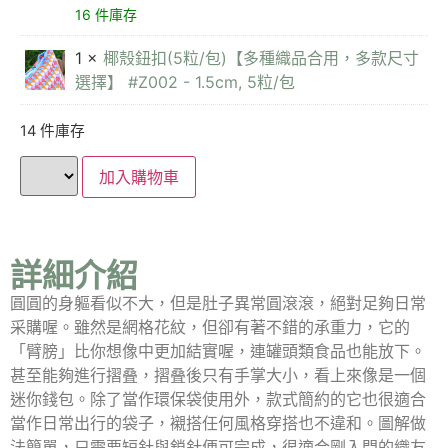
16 件庫存
1 ×
椰殼鈕扣(5粒/包)【多種織品合用，多款尺寸
選擇】 #Z002 - 1.5cm, 5粒/包
14 件庫存
加入購物車
詳細介紹
圓圓的身軀看似不大，但是肚子異常圓滾滾，絕對足夠日常
采購喔。雖然是網格花紋，但卻有著不錯的承重力，它的
「臂膀」比你想像中更加結實喔，連罐頭類食品也能放下。
甚至能夠進行摺叠，摺叠後只有手掌大小，看上來像是一個
迷你錢包。除了當作環保袋使用外，款式簡約的它也很適合
當作日常出行的袋子，襯搭任何風格穿搭也不違和。圖解做
法簡單，只需要短針與鎖針便可完成，很適合剛入門的織友