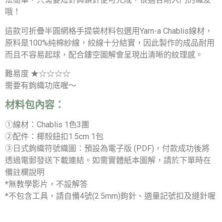
哦！
這款可折疊半圓網格手提袋材料包選用Yarn-a Chablis線材，
原料是100%純棉紗線，絞線十分結實，因此製作的成品耐用
而且不容易起球，配合鏤空圖解會呈現出清晰的紋理感。
難易度 ★☆☆☆☆
需要有鉤織功底喔～
材料包內容：
①線材：Chablis 1色3團
②配件：椰殼鈕扣1.5cm 1包
③日式鉤織符號織圖：預設為電子版 (PDF)，付款成功後將
透過電郵發送下載連結。如需實體紙本圖解，請於下單時在
備註欄說明
*無教學影片，不設解答
*不包含工具，請自備4號(2.5mm)鉤針、適量記號扣及縫針喔