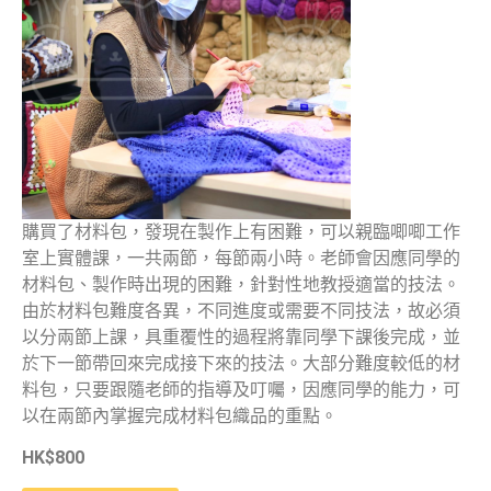
購買了材料包，發現在製作上有困難，可以親臨唧唧工作
室上實體課，一共兩節，每節兩小時。老師會因應同學的
材料包、製作時出現的困難，針對性地教授適當的技法。
由於材料包難度各異，不同進度或需要不同技法，故必須
以分兩節上課，具重覆性的過程將靠同學下課後完成，並
於下一節帶回來完成接下來的技法。大部分難度較低的材
料包，只要跟隨老師的指導及叮囑，因應同學的能力，可
以在兩節內掌握完成材料包織品的重點。
HK$800