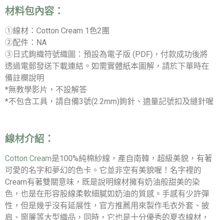
材料包內容：
①線材：Cotton Cream 1色2團
②配件：NA
③日式鉤織符號織圖：預設為電子版 (PDF)，付款成功後將
透過電郵發送下載連結。如需實體紙本圖解，請於下單時在
備註欄說明
*無教學影片，不設解答
*不包含工具，請自備3號(2.2mm)鉤針、適量記號扣及縫針喔
線材介紹：
Cotton Cream
是100%純棉紗線，產自南韓，超級美貌，有著
可愛的名字和夢幻的色卡。它並非空有美貌喔！名字裡的
Cream有著雙關意味，既是說明線材擁有奶油般甜美的染
色，也是在形容股線柔軟細膩如奶油的質感。手感有少許彈
性，但是幾乎沒有延展性，官方推薦用來製作毛衣外套、披
肩、窗簾等大型織品，同時，它也是十分優秀的夏衣線材，