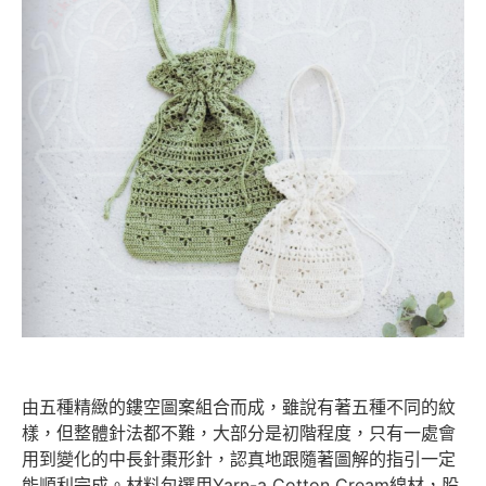
由五種精緻的鏤空圖案組合而成，雖說有著五種不同的紋
樣，但整體針法都不難，大部分是初階程度，只有一處會
用到變化的中長針棗形針，認真地跟隨著圖解的指引一定
能順利完成。材料包選用Yarn-a Cotton Cream線材，股