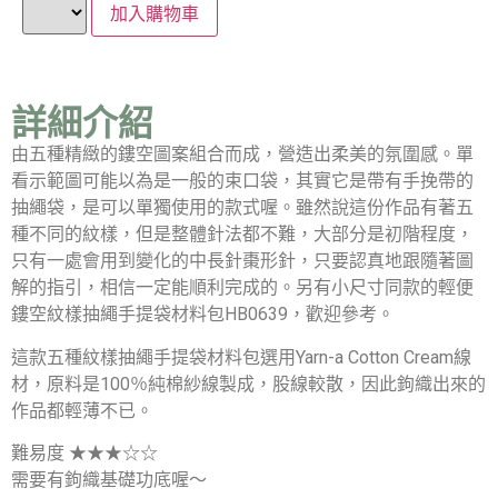
加入購物車
詳細介紹
由五種精緻的鏤空圖案組合而成，營造出柔美的氛圍感。單
看示範圖可能以為是一般的束口袋，其實它是帶有手挽帶的
抽繩袋，是可以單獨使用的款式喔。雖然說這份作品有著五
種不同的紋樣，但是整體針法都不難，大部分是初階程度，
只有一處會用到變化的中長針棗形針，只要認真地跟隨著圖
解的指引，相信一定能順利完成的。另有小尺寸同款的輕便
鏤空紋樣抽繩手提袋材料包HB0639，歡迎參考。
這款五種紋樣抽繩手提袋材料包選用Yarn-a Cotton Cream線
材，原料是100％純棉紗線製成，股線較散，因此鉤織出來的
作品都輕薄不已。
難易度 ★★★☆☆
需要有鉤織基礎功底喔～