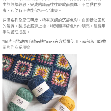
由於絞線較散，完成的織品往往輕軟而飄逸，不易黏住皮
膚，即便有汗也能保持一定清爽。
這個系列全是低明度、帶有灰調的沉靜色彩，自帶恬淡柔和
的氣質，製成衣服穿上後，特別顯得膚色均勻明亮。建議用
手洗護理成品。
*圖片已獲韓國毛線品牌Yarn-a官方授權使用，請勿私自轉載
圖片作商業用途