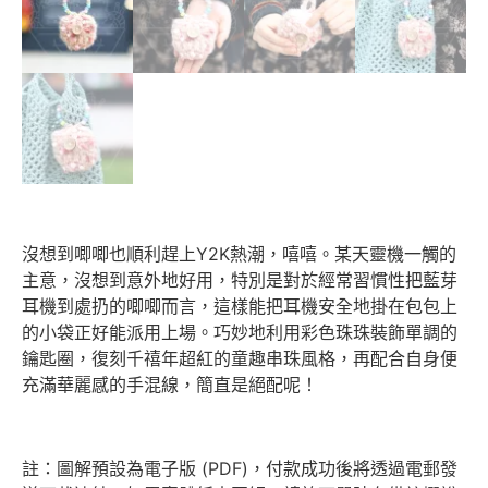
沒想到唧唧也順利趕上Y2K熱潮，嘻嘻。某天靈機一觸的
主意，沒想到意外地好用，特別是對於經常習慣性把藍芽
耳機到處扔的唧唧而言，這樣能把耳機安全地掛在包包上
的小袋正好能派用上場。巧妙地利用彩色珠珠裝飾單調的
鑰匙圈，復刻千禧年超紅的童趣串珠風格，再配合自身便
充滿華麗感的手混線，簡直是絕配呢！
註：圖解預設為電子版 (PDF)，付款成功後將透過電郵發