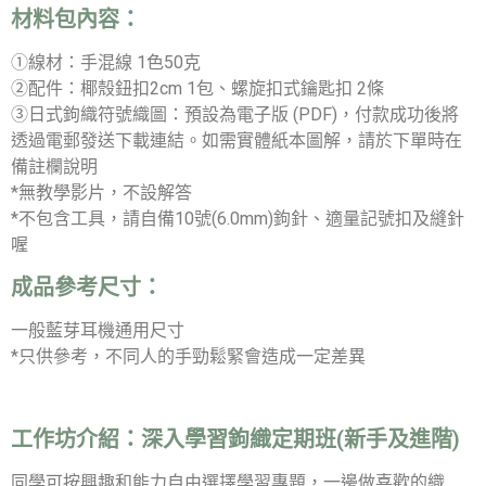
材料包內容：
①線材：手混線 1色50克
②配件：椰殼鈕扣2cm 1包、螺旋扣式鑰匙扣 2條
③日式鉤織符號織圖：預設為電子版 (PDF)，付款成功後將
透過電郵發送下載連結。如需實體紙本圖解，請於下單時在
備註欄說明
*無教學影片，不設解答
*不包含工具，請自備10號(6.0mm)鉤針、適量記號扣及縫針
喔
成品參考尺寸：
一般藍芽耳機通用尺寸
*只供參考，不同人的手勁鬆緊會造成一定差異
工作坊介紹：
深入學習鉤織定期班(新手及進階)
同學可按興趣和能力自由選擇學習專題，一邊做喜歡的織