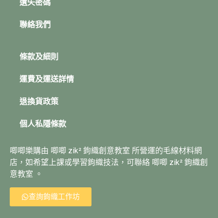
遺失密碼
聯絡我們
條款及細則
運費及運送詳情
退換貨政策
個人私隱條款
唧唧樂購由 唧唧 zik² 鉤織創意教室 所營運的毛線材料網
店，如希望上課或學習鉤織技法，可聯絡 唧唧 zik² 鉤織創
意教室 。
查詢鉤織工作坊