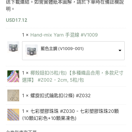
送下載連結。如需實體紙本圖解，請於下單時在備註欄說
明。
USD
17.12
1 ×
Hand-mix Yarn 手混線 #V1009
藍色主調 (V1009-001)
1 ×
椰殼鈕扣(5粒/包)【多種織品合用，多款尺寸
選擇】 #Z002 - 2cm, 5粒/包
1 × 螺旋扣式鑰匙扣(2條) #Z032
1 × 七彩塑膠珠珠 #Z030 - 七彩塑膠珠珠20顆
(10顆幻彩色+10顆果凍色)