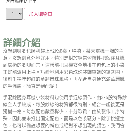
允許無庫存下單
加入購物車
詳細介紹
沒想到唧唧也順利趕上Y2K熱潮，嘻嘻。某天靈機一觸的主
意，沒想到意外地好用，特別是對於經常習慣性把藍芽耳機
到處扔的唧唧而言，這樣能把耳機安全地掛在包包上的小袋
正好能派用上場。巧妙地利用彩色珠珠裝飾單調的鑰匙圈，
復刻千禧年超紅的童趣串珠風格，再配合自身便充滿華麗感
的手混線，簡直是絕配呢！
手混線隨身耳機小袋材料包使用手混線製作，由3-6股特殊紗
線全人手絞成，每股紗線的材質都很特別，組合一起後更是
獨樹一格。每款配色數量稀少，十分珍貴。由於製作工序特
殊，因此並未推出固定配色，而是以色系區分。除了挑選主
色，也可以備註想要的輔色或絕對不想出現的顏色，我們會