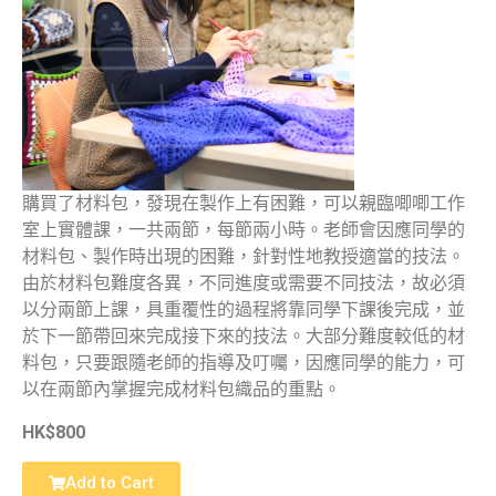
購買了材料包，發現在製作上有困難，可以親臨唧唧工作
室上實體課，一共兩節，每節兩小時。老師會因應同學的
材料包、製作時出現的困難，針對性地教授適當的技法。
由於材料包難度各異，不同進度或需要不同技法，故必須
以分兩節上課，具重覆性的過程將靠同學下課後完成，並
於下一節帶回來完成接下來的技法。大部分難度較低的材
料包，只要跟隨老師的指導及叮囑，因應同學的能力，可
以在兩節內掌握完成材料包織品的重點。
HK$800
Add to Cart