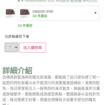
4 ×
HAMANAKA Eco Andaria 紙草線 #H0200
(H0200-016)
34 件庫存
34 件庫存
允許無庫存下單
加入購物車
詳細介紹
彷彿將蔚藍海岸的陽光與海風，都裝進了這只提包裡了呢～
這款托特包有著以永不退流行的海軍風寬版條紋。清爽的配
色，為日常穿搭注入一股明亮的海洋氣息，無論是漫步沙灘
或穿梭都市，都能輕鬆成為造型焦點。整個袋身以全短針完
成，做法簡單又好看，很適合想擁有大容量手提包的織友