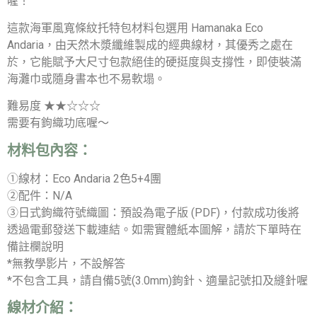
喔！
這款海軍風寬條紋托特包材料包選用 Hamanaka Eco
Andaria，由天然木漿纖維製成的經典線材，其優秀之處在
於，它能賦予大尺寸包款絕佳的硬挺度與支撐性，即使裝滿
海灘巾或隨身書本也不易軟塌。
難易度 ★★☆☆☆
需要有鉤織功底喔～
材料包內容：
①線材：Eco Andaria 2色5+4團
②配件：N/A
③日式鉤織符號織圖：預設為電子版 (PDF)，付款成功後將
透過電郵發送下載連結。如需實體紙本圖解，請於下單時在
備註欄說明
*無教學影片，不設解答
*不包含工具，請自備5號(3.0mm)鉤針、適量記號扣及縫針喔
線材介紹：