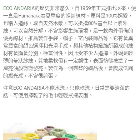
ECO ANDARIA
的歷史非常悠久，自1959年正式推出以來，便
一直是Hamanaka春夏季度的暢銷線材。原料是100%嫘縈，
也稱人造絲，取自天然木漿，可以抵擋80%甚至以上紫外
線，可以自然分解，不會影響生態環境，是一款內外俱備的
優秀線材，推薦製作手袋、帽子、室內裝飾品等。它有著異
常豐富的顏色選擇和光滑手感，與其他植物纖維所製成的線
材有著顯著分別，極富個性，因此受不少人追捧。外觀是輕
薄的帶狀紗線，質地柔軟但有一定韌性，表面彷彿被塗了一
層亮油般微微發亮，製作為一個完整的織品後，會變成低調
的緞光感，不會很誇張。
注意ECO ANDARIA不能水洗，只能乾洗，日常需要清潔的
話，可使用擰乾了的毛巾輕輕拭擦表面。