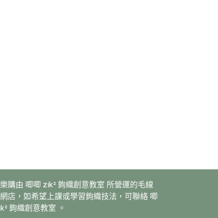
樂購由 唧唧 zik² 鉤織創意教室 所營運的毛線
網店，如希望上課或學習鉤織技法，可聯絡 唧
zik² 鉤織創意教室 。