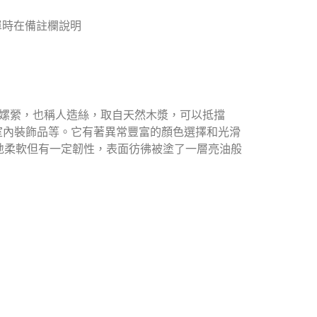
單時在備註欄說明
00%嫘縈，也稱人造絲，取自天然木漿，可以抵擋
室內裝飾品等。它有著異常豐富的顏色選擇和光滑
地柔軟但有一定韌性，表面彷彿被塗了一層亮油般