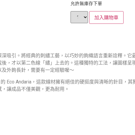
允許無庫存下單
加入購物車
深深吸引。將經典的刺繡工藝，以巧妙的鉤織語言重新詮釋。它
成後，才以第二色線「繡」上去的。這種獨特的工法，讓圖樣呈
以及外鉤長針，需要有一定經驗喔～
a 的 Eco Andaria，這款線材擁有絕佳的硬挺度與清晰的針
感，讓成品不僅美觀，更為耐用。