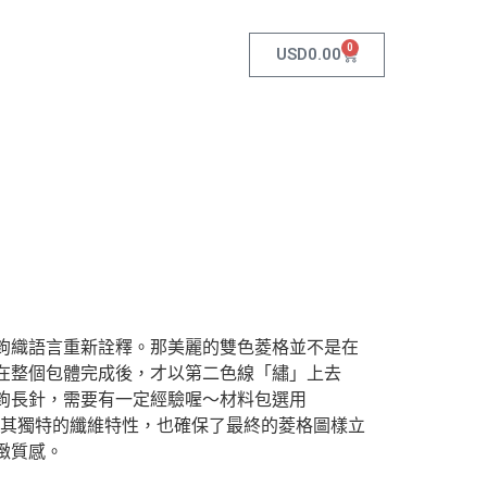
0
USD
0.00
鉤織語言重新詮釋。那美麗的雙色菱格並不是在
在整個包體完成後，才以第二色線「繡」上去
鉤長針，需要有一定經驗喔～材料包選用
daria，其獨特的纖維特性，也確保了最終的菱格圖樣立
緻質感。