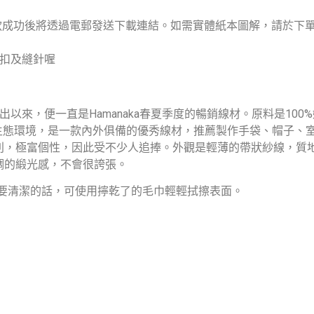
，付款成功後將透過電郵發送下載連結。如需實體紙本圖解，請於下
號扣及縫針喔
推出以來，便一直是Hamanaka春夏季度的暢銷線材。原料是1
響生態環境，是一款內外俱備的優秀線材，推薦製作手袋、帽子、
別，極富個性，因此受不少人追捧。外觀是輕薄的帶狀紗線，質
調的緞光感，不會很誇張。
日常需要清潔的話，可使用擰乾了的毛巾輕輕拭擦表面。