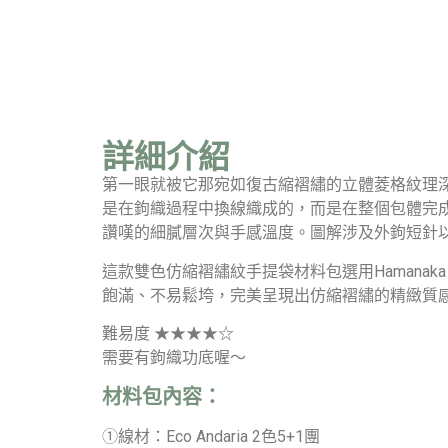
詳細介紹
第一眼就被它那宛如復古縮褶繡的立體菱格紋理
是在鉤織過程中換線織成的，而是在整個包體完
讚嘆的細膩層次與手感溫度。圖解涉及外鉤短針
這款雙色仿縮褶繡紋手提袋材料包選用Hamanak
飽滿、不易鬆垮，完美呈現出仿縮褶繡的精緻質
難易度 ★★★★☆
需要有鉤織功底喔～
材料包內容：
①線材：Eco Andaria 2色5+1團