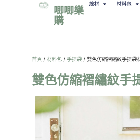
線材
材料包
唧唧樂
購
首頁
/
材料包
/
手提袋
/ 雙色仿縮褶繡紋手提袋材料
雙色仿縮褶繡紋手提袋