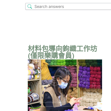
材料包導向鉤織工作坊
(僅限樂購會員)