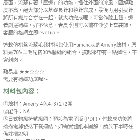
層面，流蘇有著「壓邊」的功能，播住外面的冷風。圖解難
度不高，絕大部分以基礎長針和鎖針完成，最後再用引拔針
將所有織片合拼在一起，就大功完成囉。可當作膝上毯，邊
看劇邊鉤織，好不愜意。春夏季則可以鋪在沙發上當裝飾，
客廳的格調立即level up。
這款仿棋盤流蘇毛毯材料包使用Hamanaka的Amerry線材，原
料是70%羊毛配搭30%腈綸的組合，摸起來帶有一點彈性，不
會刺肉。
難易度 ★★☆☆☆
需要有鉤織功底喔～
材料包內容：
①線材：Amerry 4色4+3+2+2團
②配件：NA
③日式鉤織符號織圖：預設為電子版 (PDF)，付款成功後將
透過電郵發送下載連結。如需實體紙本圖解，請於下單時在
備註欄說明