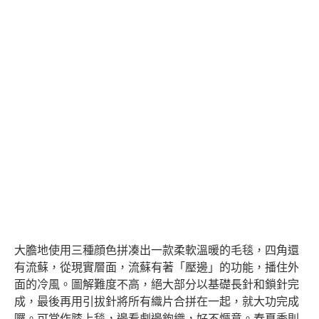
大膽地使用三種顔色拼凑出一款柔軟溫暖的毛毯，四角還
有流蘇，從現實層面，流蘇有著「壓邊」的功能，播住外
面的冷風。圖解難度不高，絕大部分以基礎長針和鎖針完
成，最後再用引拔針將所有織片合拼在一起，就大功完成
囉。可當作膝上毯，邊看劇邊鉤織，好不愜意。春夏季則