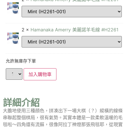
2 ×
Hamanaka Amerry 美麗諾羊毛線 #H2261
允許無庫存下單
加入購物車
詳細介紹
大膽地使用三種顔色，拼凑出下一場大棋（？）縱橫的線條
串聯起整個棋局，很有氣勢。其實本體是一款柔軟溫暖的毛
毯啦～四角還有流蘇，很像阿拉丁神燈那張飛毯耶，從現實