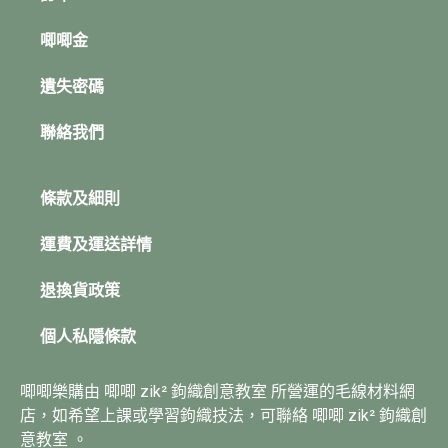
唧唧金
遺失密碼
聯絡我們
條款及細則
運費及運送詳情
退換貨政策
個人私隱條款
唧唧樂購由 唧唧 zik² 鉤織創意教室 所營運的毛線材料網
店，如希望上課或學習鉤織技法，可聯絡 唧唧 zik² 鉤織創
意教室 。