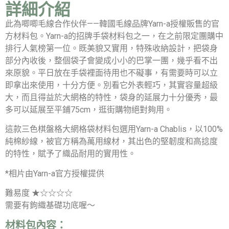
詳細介紹
此為唧唧毛線合作伙伴——韓國毛線品牌Yarn-a授權販售的官
方材料包。Yarn-a的招牌手袋材料包之一，在之前限定團購中
排行人氣榜第一位。既美貌又實用，特殊收納設計，把袋身
部分內收後，整個袋子會變成小小的巴掌一團，幾乎看不出
來原貌。平日放在手袋裡面待用也不礙事，有需要時可以立
即拿出來使用，十分方便。別看它外表輕巧，其實容量超級
大，而且得益於大網格的特性，袋身的延展力十分優秀，最
多可以延展至平鋪75cm，逛街購物絕對夠用。
這款三色棋盤格大網格袋材料包選用Yarn-a Chablis，以100%
純棉紗線，被官方稱為萬用線材，其出色的堅韌度和高捻度
的特性，賦予了織品耐用的實用性。
*相片由Yarn-a官方授權提供
難易度 ★☆☆☆☆
需要有鉤織基礎功底喔～
材料包內容：