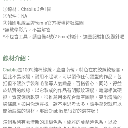
①線材：Chablis 3色1團
②配件：NA
③韓國毛線品牌Yarn-a官方授權符號織圖
*無教學影片，不設解答
*不包含工具，請自備4號(2.5mm)鉤針、適量記號扣及縫針喔
線材介紹：
Chablis
是100%純棉紗線，產自南韓，特色在於絞線較緊實，
因此不易散股，耐用不起球，可以製作任何類型的作品，包
括但不限於手袋和毛毯等人氣織品，百搭省心。同時，得益
於結實的絞線，以它製成的作品有明顯紋理感，輪廓相當硬
挺，質感俐落乾爽，很推薦用來配合鏤空圖解，突出清晰的
線條感。如果你想尋找一款不用思考太多，隨手拿起就可以
開始編織的線材，那麼Chablis是很好的選擇喔！
這個系列有著清新的珊瑚色系、優雅的莫蘭迪色系，以及一