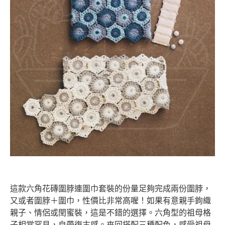
這款六角花磚圍脖連圍巾套裝的份量足夠完成兩份圍脖，
又或者圍脖＋圍巾，性價比非常高喔！如果有意親手鉤織
親子、情侶或閏蜜裝，這是不錯的選擇。六角型的祖母格
子相當罕見，自帶復古感。來回搭配三種配色，感受祖母