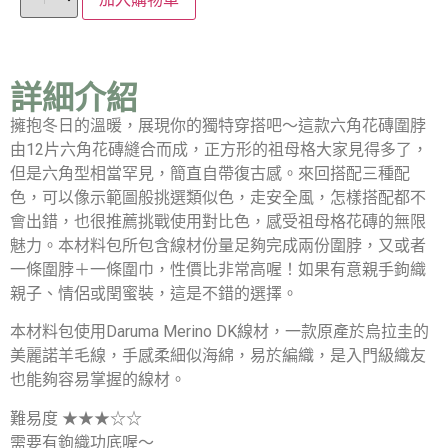
詳細介紹
擁抱冬日的溫暖，展現你的獨特穿搭吧～這款六角花磚圍脖
由12片六角花磚縫合而成，正方形的祖母格大家見得多了，
但是六角型相當罕見，簡直自帶復古感。來回搭配三種配
色，可以像示範圖般挑選類似色，走安全風，怎樣搭配都不
會出錯，也很推薦挑戰使用對比色，感受祖母格花磚的無限
魅力。本材料包所包含線材份量足夠完成兩份圍脖，又或者
一條圍脖＋一條圍巾，性價比非常高喔！如果有意親手鉤織
親子、情侶或閏蜜裝，這是不錯的選擇。
本材料包使用Daruma Merino DK線材，一款原產於烏拉圭的
美麗諾羊毛線，手感柔細似海綿，易於編織，是入門級織友
也能夠容易掌握的線材。
難易度 ★★★☆☆
需要有鉤織功底喔～