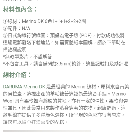
材料包內含：
①線材：Merino DK 6色1+1+1+2+2+2團
②配件：N/A
③日式鉤織符號織圖：預設為電子版 (PDF)，付款成功後將
透過電郵發送下載連結。如需實體紙本圖解，請於下單時在
備註欄說明
*無教學影片，不設解答
*不包含工具，請自備6號(3.5mm)鉤針、適量記號扣及縫針喔
線材介紹：
DARUMA Merino DK
是最經典的 Merino 線材，原料來自南美
的烏拉圭，這裡出產的羊毛被普遍認為最適合手編。Merino
Wool 具有柔軟如海綿般的質地，亦有一定的彈性，柔軟與彈
性兼具，因此最常用來製作貼身穿著的衣物，親膚舒適。這
款毛線亦提供了多種顏色選擇，所呈現的色彩亦很有層次，
讓您可以隨心打造喜愛的配搭。