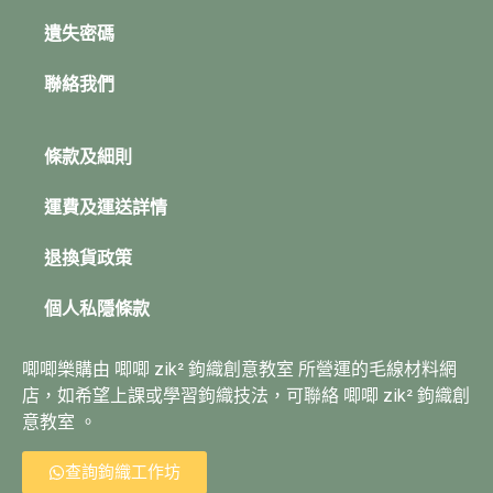
遺失密碼
聯絡我們
條款及細則
運費及運送詳情
退換貨政策
個人私隱條款
唧唧樂購由 唧唧 zik² 鉤織創意教室 所營運的毛線材料網
店，如希望上課或學習鉤織技法，可聯絡 唧唧 zik² 鉤織創
意教室 。
查詢鉤織工作坊