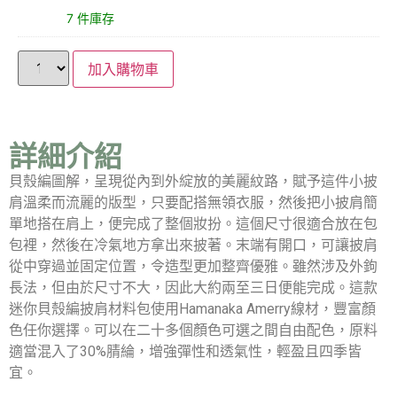
7 件庫存
加入購物車
詳細介紹
貝殼編圖解，呈現從內到外綻放的美麗紋路，賦予這件小披
肩溫柔而流麗的版型，只要配搭無領衣服，然後把小披肩簡
單地搭在肩上，便完成了整個妝扮。這個尺寸很適合放在包
包裡，然後在冷氣地方拿出來披著。末端有開口，可讓披肩
從中穿過並固定位置，令造型更加整齊優雅。雖然涉及外鉤
長法，但由於尺寸不大，因此大約兩至三日便能完成。這款
迷你貝殼編披肩材料包使用Hamanaka Amerry線材，豐富顏
色任你選擇。可以在二十多個顏色可選之間自由配色，原料
適當混入了30%腈綸，增強彈性和透氣性，輕盈且四季皆
宜。