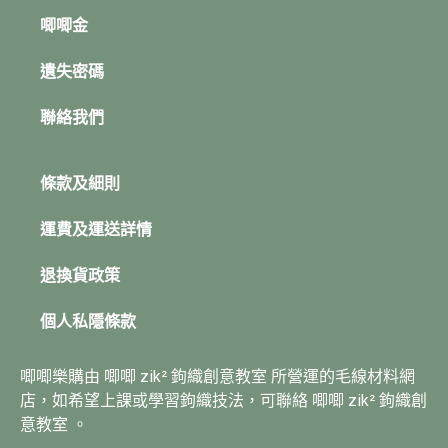
唧唧金
遺失密碼
聯絡我們
條款及細則
運費及運送詳情
退換貨政策
個人私隱條款
唧唧樂購由 唧唧 zik² 鉤織創意教室 所營運的毛線材料網
店，如希望上課或學習鉤織技法，可聯絡 唧唧 zik² 鉤織創
意教室 。