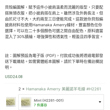
貝殼編圖解，賦予這件小披肩溫柔而流麗的版型，只要配
搭無領衣服，把小披肩搭在肩上。雖然涉及外鉤長法，但
由於尺寸不大，大約兩至三日便能完成。這款迷你貝殼編
披肩材料包使用Hamanaka Amerry線材，豐富顏色任你
選擇。可以在二十多個顏色可選之間自由配色，原料適當
混入了30%腈綸，增強彈性和透氣性，輕盈且四季皆宜。
註：圖解預設為電子版 (PDF)，付款成功後將透過電郵發
送下載連結。如需實體紙本圖解，請於下單時在備註欄說
明。
USD
24.08
2 ×
Hamanaka Amerry 美麗諾羊毛線 #H2261
Mint (H2261-001)
7 件庫存