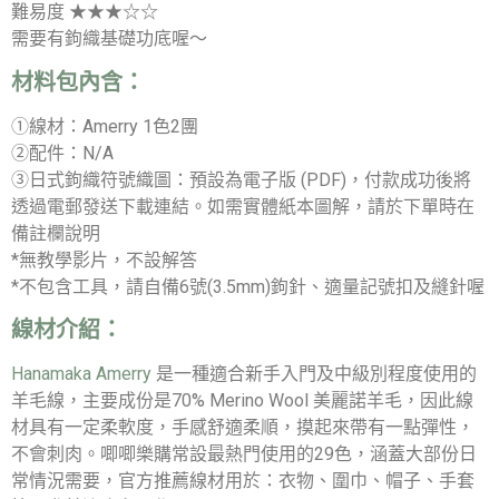
難易度 ★★★☆☆
需要有鉤織基礎功底喔～
材料包內含：
①線材：Amerry 1色2團
②配件：N/A
③日式鉤織符號織圖：預設為電子版 (PDF)，付款成功後將
透過電郵發送下載連結。如需實體紙本圖解，請於下單時在
備註欄說明
*無教學影片，不設解答
*不包含工具，請自備6號(3.5mm)鉤針、適量記號扣及縫針喔
線材介紹：
Hanamaka Amerry
是一種適合新手入門及中級別程度使用的
羊毛線，主要成份是70% Merino Wool 美麗諾羊毛，因此線
材具有一定柔軟度，手感舒適柔順，摸起來帶有一點彈性，
不會刺肉。唧唧樂購常設最熱門使用的29色，涵蓋大部份日
常情況需要，官方推薦線材用於：衣物、圍巾、帽子、手套