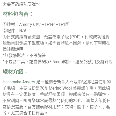
需要有鉤織功底喔～
材料包內容：
①線材：Amerry 6色1+1+1+1+1+1團
②配件：N/A
③日式鉤織符號織圖：預設為電子版 (PDF)，付款成功後將
透過電郵發送下載連結。如需實體紙本圖解，請於下單時在
備註欄說明
*無教學影片，不設解答
*不包含工具，請自備6號(3.5mm)鉤針、適量記號扣及縫針喔
線材介紹：
Hanamaka Amerry
是一種適合新手入門及中級別程度使用的
羊毛線，主要成份是70% Merino Wool 美麗諾羊毛，因此線
材具有一定柔軟度，手感舒適柔順，摸起來帶有一點彈性，
不會刺肉。唧唧樂購常設最熱門使用的29色，涵蓋大部份日
常情況需要，官方推薦線材用於：衣物、圍巾、帽子、手套
等，尤其適合冬日作品。