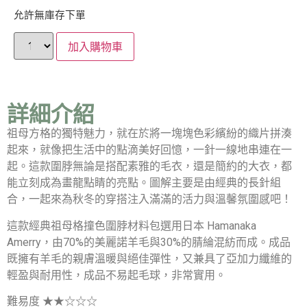
允許無庫存下單
加入購物車
詳細介紹
祖母方格的獨特魅力，就在於將一塊塊色彩繽紛的織片拼湊
起來，就像把生活中的點滴美好回憶，一針一線地串連在一
起。這款圍脖無論是搭配素雅的毛衣，還是簡約的大衣，都
能立刻成為畫龍點睛的亮點。圖解主要是由經典的長針組
合，一起來為秋冬的穿搭注入滿滿的活力與溫馨氛圍感吧！
這款經典祖母格撞色圍脖材料包選用日本 Hamanaka
Amerry，由70%的美麗諾羊毛與30%的腈綸混紡而成。成品
既擁有羊毛的親膚溫暖與絕佳彈性，又兼具了亞加力纖維的
輕盈與耐用性，成品不易起毛球，非常實用。
難易度 ★★☆☆☆