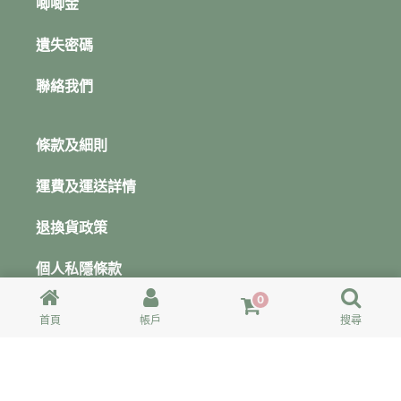
唧唧金
遺失密碼
聯絡我們
條款及細則
運費及運送詳情
退換貨政策
個人私隱條款
0
唧唧樂購由 唧唧 zik² 鉤織創意教室 所營運的毛線材料網
首頁
帳戶
搜尋
店，如希望上課或學習鉤織技法，可聯絡 唧唧 zik² 鉤織創
意教室 。