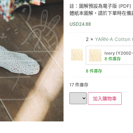
註：圖解預設為電子版 (PD
體紙本圖解，請於下單時在備
USD
24.88
2 ×
YARN-A Cotto
lvory (Y2002
8 件庫存
8 件庫存
17 件庫存
加入購物車