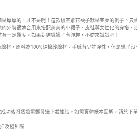
總是厚厚的，才不是呢！這款鏤空雕花襪子就是完美的例子。只
麗的外貌很適合用來搭配美美的小裙子、皮鞋等女性化的穿搭，
該有一定難度。如果對鉤織襪子有興趣，不妨來試試吧！
n Cream線材，原料為100%純棉紗線材。手感有少許彈性，但
，付款成功後將透過電郵發送下載連結。如需實體紙本圖解，請於下
號扣及縫針喔