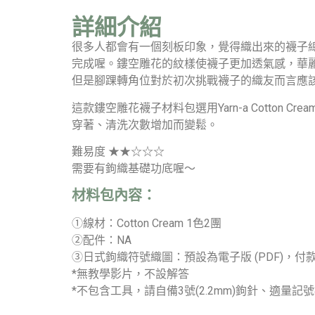
詳細介紹
很多人都會有一個刻板印象，覺得織出來的襪子
完成喔。鏤空雕花的紋樣使襪子更加透氣感，華
但是腳踝轉角位對於初次挑戰襪子的織友而言應
這款鏤空雕花襪子材料包選用Yarn-a Cotto
穿著、清洗次數增加而變鬆。
難易度 ★★☆☆☆
需要有鉤織基礎功底喔～
材料包內容：
①線材：Cotton Cream 1色2團
②配件：NA
③日式鉤織符號織圖：預設為電子版 (PDF)
*無教學影片，不設解答
*不包含工具，請自備3號(2.2mm)鉤針、適量記