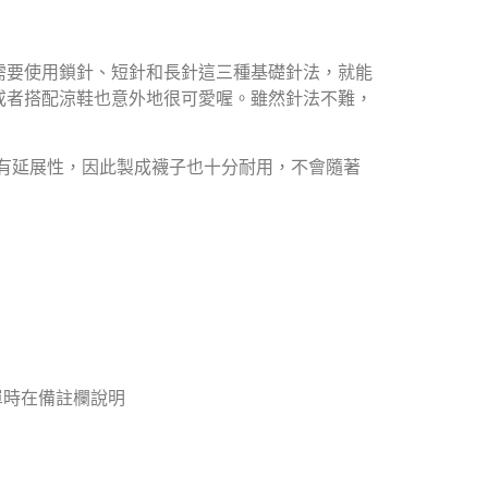
需要使用鎖針、短針和長針這三種基礎針法，就能
或者搭配涼鞋也意外地很可愛喔。雖然針法不難，
是幾乎沒有延展性，因此製成襪子也十分耐用，不會隨著
單時在備註欄說明