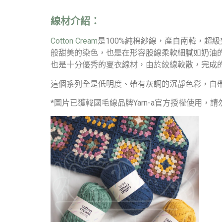
線材介紹：
Cotton Cream
是100%純棉紗線，產自南韓，超
般甜美的染色，也是在形容股線柔軟細膩如奶油
也是十分優秀的夏衣線材，由於絞線較散，完成
這個系列全是低明度、帶有灰調的沉靜色彩，自
*圖片已獲韓國毛線品牌Yarn-a官方授權使用，