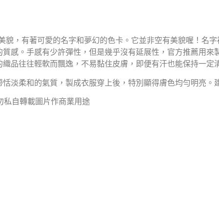
級美貌，有著可愛的名字和夢幻的色卡。它並非空有美貌喔！名字裡
的質感。手感有少許彈性，但是幾乎沒有延展性，官方推薦用來
的織品往往輕軟而飄逸，不易黏住皮膚，即便有汗也能保持一定
帶恬淡柔和的氣質，製成衣服穿上後，特別顯得膚色均勻明亮。
請勿私自轉載圖片作商業用途