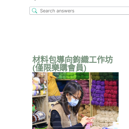
材料包導向鉤織工作坊
(僅限樂購會員)