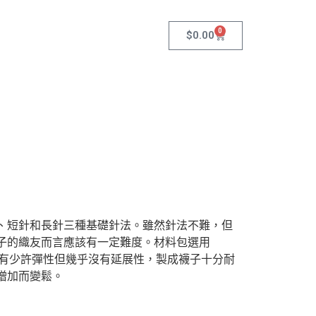
0
$
0.00
、短針和長針三種基礎針法。雖然針法不難，但
子的織友而言應該有一定難度。材料包選用
eam線材，有少許彈性但幾乎沒有延展性，製成襪子十分耐
增加而變鬆。