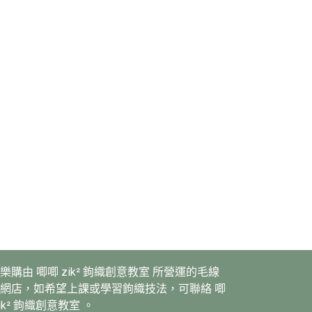
樂購由 唧唧 zik² 鉤織創意教室 所營運的毛線
網店，如希望上課或學習鉤織技法，可聯絡 唧
zik² 鉤織創意教室 。