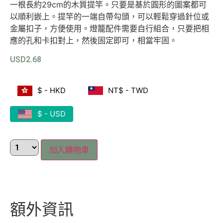
一根長約29cm的木質提竿。只要是基於圓形的圖案都可
以順利嵌上。提竿的一端自帶勾頭，可以輕鬆穿過針位或
金屬扣子，方便使用。燈籠配件需要自行組合，只要把相
應的孔和卡扣對上，然後固定即可，相當牢固。
USD
2.68
$ - HKD
NT$ - TWD
$ - USD
加入購物車
額外資訊