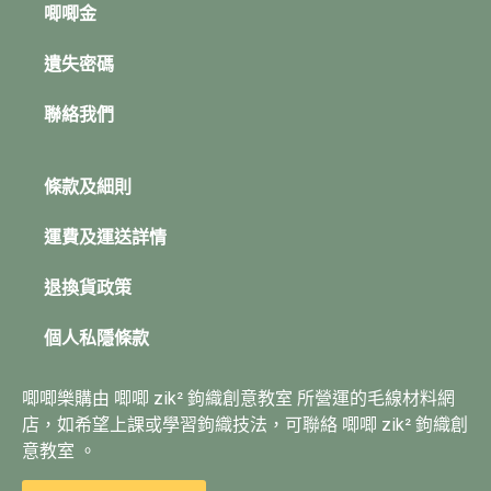
唧唧金
遺失密碼
聯絡我們
條款及細則
運費及運送詳情
退換貨政策
個人私隱條款
唧唧樂購由 唧唧 zik² 鉤織創意教室 所營運的毛線材料網
店，如希望上課或學習鉤織技法，可聯絡 唧唧 zik² 鉤織創
意教室 。