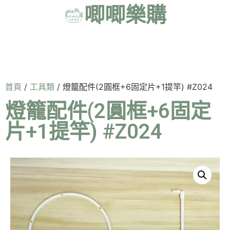
唧唧樂購
首頁
/
工具類
/ 燈籠配件(2圓框+6固定片+1提竿) #Z024
燈籠配件(2圓框+6固定
片+1提竿) #Z024