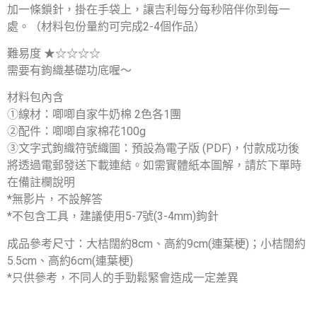
加一條鎖針，掛在手袋上，讓吉利每分每秒陪伴你到每一
處。（材料包份量約可完成2-4個作品）
難易度 ★☆☆☆☆
需要有鉤織基礎功底喔～
材料包內含
①線材：唧唧自家牛奶棉 2色各1團
②配件：唧唧自家棉花100g
③文字式鉤織符號織圖：預設為電子版 (PDF)，付款成功後
將透過電郵發送下載連結。如需實體紙本圖解，請於下單時
在備註欄說明
*無影片，不設解答
*不包含工具，建議使用5-7號(3-4mm)鉤針
成品參考尺寸：大桔闊約8cm、高約9cm(連葉梗)；小桔闊約
5.5cm、高約6cm(連葉梗)
*只供參考，不同人的手勁鬆緊會造成一定差異