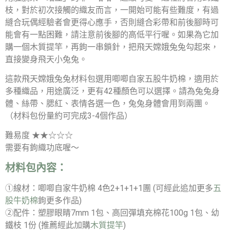
枝，對於初次接觸的織友而言，一開始可能有些難度，有過
縫合玩偶經驗者會更得心應手，否則縫合彩帶和前後腳時可
能會有一點困難，請注意前後腳的高低平行喔。如果為它加
購一個木質提竿，再鉤一串鎖針，把飛天嫦娥兔兔勾起來，
直接變身飛天小兔兔。
這款飛天嫦娥兔兔材料包選用唧唧自家五股牛奶棉，適用於
多種織品，用途廣泛，更有42種顏色可以選擇。請為兔兔身
體、絲帶、腮紅、表情各選一色，兔兔身體會用到兩團。
（材料包份量約可完成3-4個作品）
難易度 ★★☆☆☆
需要有鉤織功底喔～
材料包內容：
①線材：唧唧自家牛奶棉 4色2+1+1+1團 (可經此追加更多
五
股牛奶棉
鉤更多作品)
②配件：塑膠眼睛7mm 1包、高回彈填充棉花100g 1包、幼
鐵枝 1份 (推薦經此加購
木質提竿
)