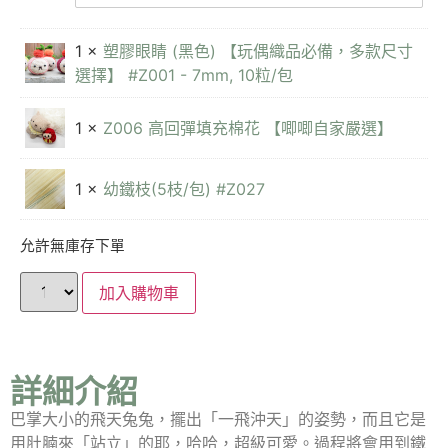
1 ×
塑膠眼睛 (黑色) 【玩偶織品必備，多款尺寸
選擇】 #Z001 - 7mm, 10粒/包
1 ×
Z006 高回彈填充棉花 【唧唧自家嚴選】
1 ×
幼鐵枝(5枝/包) #Z027
允許無庫存下單
加入購物車
詳細介紹
巴掌大小的飛天兔兔，擺出「一飛沖天」的姿勢，而且它是
用肚腩來「站立」的耶，哈哈，超級可愛。過程將會用到鐵