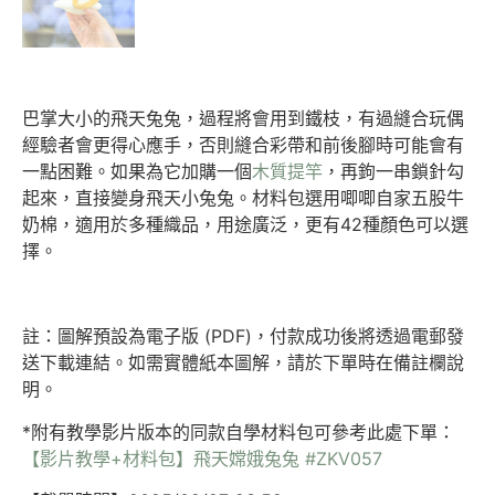
巴掌大小的飛天兔兔，過程將會用到鐵枝，有過縫合玩偶
經驗者會更得心應手，否則縫合彩帶和前後腳時可能會有
一點困難。如果為它加購一個
木質提竿
，再鉤一串鎖針勾
起來，直接變身飛天小兔兔。材料包選用唧唧自家五股牛
奶棉，適用於多種織品，用途廣泛，更有42種顏色可以選
擇。
註：圖解預設為電子版 (PDF)，付款成功後將透過電郵發
送下載連結。如需實體紙本圖解，請於下單時在備註欄說
明。
*附有教學影片版本的同款自學材料包可參考此處下單：
【影片教學+材料包】飛天嫦娥兔兔 #ZKV057