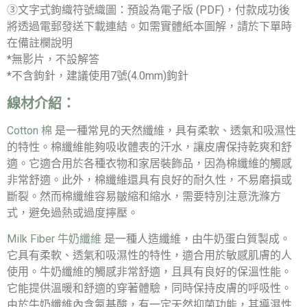
③文字式鉤織符號織圖：預設為電子版 (PDF)，付款成功後
將透過電郵發送下載連結。如需實體紙本圖解，請於下單時
在備註欄說明
*無影片，不設解答
*不含鉤針，建議使用7號(4.0mm)鉤針
線材介紹：
Cotton 棉
是一種常見的天然纖維，具有柔軟、透氣和吸濕性
的特性。棉纖維能夠吸收體表的汗水，讓皮膚保持乾爽和舒
適。它適合用於各種衣物和家居裝飾品，因為棉纖維的觸感
非常舒適。此外，棉纖維還具有良好的耐久性，不易磨損或
斷裂。然而棉纖維容易皺縮和縮水，需要特別注意洗滌方
式，避免過熱或過度擰壓。
Milk Fiber 牛奶纖維
是一種人造纖維，由牛奶蛋白質製成。
它具有柔軟、透氣和吸濕性的特性，適合用於敏感肌膚的人
使用。牛奶纖維的觸感非常舒適，且具有良好的保溫性能。
它能提供溫暖和舒適的穿著體驗，同時保持皮膚的呼吸性。
由於牛奶纖維內含氨基酸，有一定天然抑菌功能，其導濕性