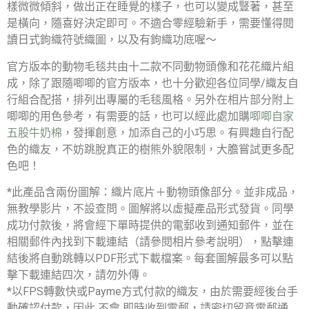
樣微微傾斜，做出正在睡覺的樣子，也可以變成豎著，甚至
是橫向，隨喜好決定即可。不適合零經驗新手，需要懂得閱
讀日式鉤織符號織圖，以及有鉤織功底喔～
官方版本的動物毛毯共由十二款不同動物頭像和花花織片組
成，除了跟隨唧唧的官方版本，也十分歡迎各位同學/織友自
行組合配搭，排列出專屬的毛毯風格。另外在相片部分附上
唧唧的用色參考，有需要的話，也可以經此處加購
唧唧自家
五股牛奶棉
，發揮創意，加添自己的小巧思。有興趣自行配
色的織友，不妨跳脫真正的樹熊外貌限制，大膽嘗試更多配
色吧！
*此產品含兩份圖解：織片底片＋動物頭像部分。並非成品，
無教學影片，不設查問。圖解將以虛擬產品形式發貨。同學
成功付款後，將會經下單時提供的電郵收到通知郵件，並在
相關郵件內找到下載連結（請參閱相片參考說明），點擊連
結後將自動跳轉以PDF形式下載檔案。每套圖解最多可以點
擊下載連結四次，請勿外傳。
*以FPS轉數快或Payme方式付款的織友，由於需要經後台手
動確認付款，因此 不會 即時收到電郵，請密切留意電郵通