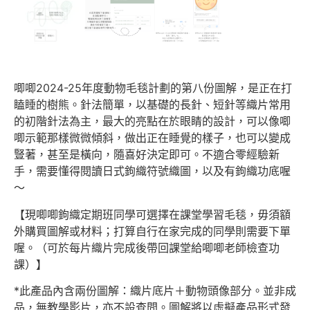
唧唧2024-25年度動物毛毯計劃的第八份圖解，是正在打
瞌睡的樹熊。針法簡單，以基礎的長針、短針等織片常用
的初階針法為主，最大的亮點在於眼睛的設計，可以像唧
唧示範那樣微微傾斜，做出正在睡覺的樣子，也可以變成
豎著，甚至是橫向，隨喜好決定即可。不適合零經驗新
手，需要懂得閱讀日式鉤織符號織圖，以及有鉤織功底喔
～
【現唧唧鉤織定期班同學可選擇在課堂學習毛毯，毋須額
外購買圖解或材料；打算自行在家完成的同學則需要下單
喔。（可於每片織片完成後帶回課堂給唧唧老師檢查功
課）】
*此產品內含兩份圖解：織片底片＋動物頭像部分。並非成
品，無教學影片，亦不設查問。圖解將以虛擬產品形式發