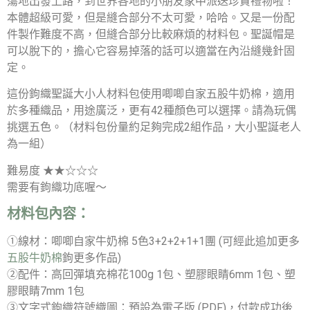
蕩地出發上路，到世界各地的小朋友家中派送珍貴禮物啦！
本體超級可愛，但是縫合部分不太可愛，哈哈。又是一份配
件製作難度不高，但縫合部分比較麻煩的材料包。聖誕帽是
可以脫下的，擔心它容易掉落的話可以適當在內沿縫幾針固
定。
這份鉤織聖誕大小人材料包使用唧唧自家五股牛奶棉，適用
於多種織品，用途廣泛，更有42種顏色可以選擇。請為玩偶
挑選五色。（材料包份量約足夠完成2組作品，大小聖誕老人
為一組）
難易度 ★★☆☆☆
需要有鉤織功底喔～
材料包內容：
①線材：唧唧自家牛奶棉 5色3+2+2+1+1團 (可經此追加更多
五股牛奶棉
鉤更多作品)
②配件：高回彈填充棉花100g 1包、塑膠眼睛6mm 1包、塑
膠眼睛7mm 1包
③文字式鉤織符號織圖：預設為電子版 (PDF)，付款成功後