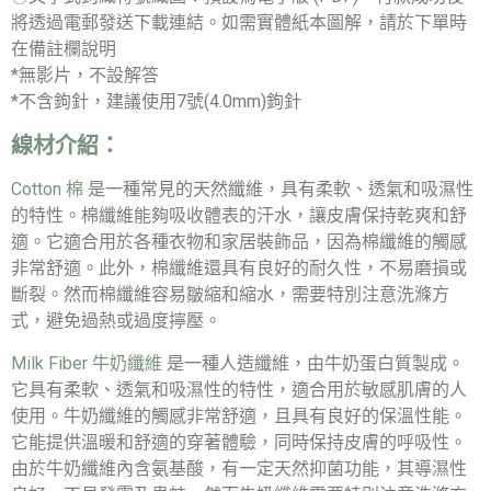
將透過電郵發送下載連結。如需實體紙本圖解，請於下單時
在備註欄說明
*無影片，不設解答
*不含鉤針，建議使用7號(4.0mm)鉤針
線材介紹：
Cotton 棉
是一種常見的天然纖維，具有柔軟、透氣和吸濕性
的特性。棉纖維能夠吸收體表的汗水，讓皮膚保持乾爽和舒
適。它適合用於各種衣物和家居裝飾品，因為棉纖維的觸感
非常舒適。此外，棉纖維還具有良好的耐久性，不易磨損或
斷裂。然而棉纖維容易皺縮和縮水，需要特別注意洗滌方
式，避免過熱或過度擰壓。
Milk Fiber 牛奶纖維
是一種人造纖維，由牛奶蛋白質製成。
它具有柔軟、透氣和吸濕性的特性，適合用於敏感肌膚的人
使用。牛奶纖維的觸感非常舒適，且具有良好的保溫性能。
它能提供溫暖和舒適的穿著體驗，同時保持皮膚的呼吸性。
由於牛奶纖維內含氨基酸，有一定天然抑菌功能，其導濕性