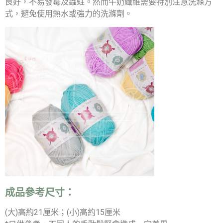
良好，不易發霉及蟲蛀。然而牛奶纖維需要特別注意洗滌方
式，避免使用熱水或強力的洗滌劑。
成品參考尺寸：
(大)高約21厘米；(小)高約15厘米