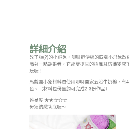
詳細介紹
改了版(?)的小飛象，唧唧把傳統的四腳小飛象
隔著一點距離看，它那雙搶耳的招風耳彷彿變成
玩喔！
馬戲團小象材料包使用唧唧自家五股牛奶棉，有
色。（材料包份量約可完成2-3份作品）
難易度 ★★☆☆☆
毋須鉤織功底喔～