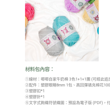
材料包內容：
①線材：唧唧自家牛奶棉 3色1+1+1團 (可經此
②配件：塑膠眼睛8mm 1包、高回彈填充棉花100g
③塑膠扣*1
④塑膠針*1
⑤文字式鉤織符號織圖
：預設為電子版 (PDF