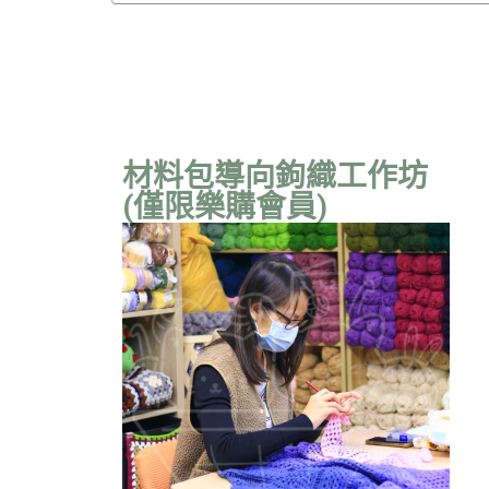
材料包導向鉤織工作坊
(僅限樂購會員)