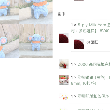
圍巾
1 ×
5-ply Milk
材，多色選擇】 #V40
01 酒紅
1 ×
Z006 高回彈填
1 ×
塑膠眼睛 (黑色) 
8mm, 10粒/包
1 ×
塑膠記號扣(5個/包)