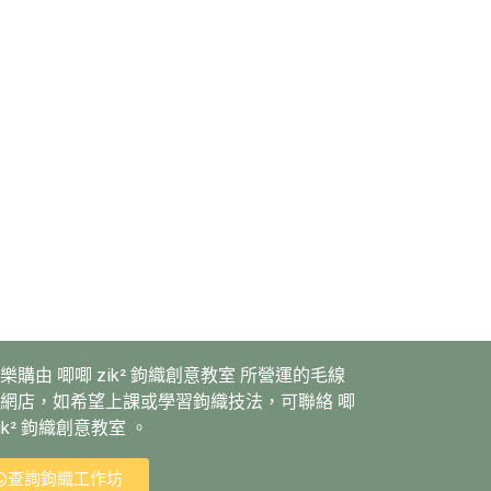
樂購由 唧唧 zik² 鉤織創意教室 所營運的毛線
網店，如希望上課或學習鉤織技法，可聯絡 唧
zik² 鉤織創意教室 。
查詢鉤織工作坊