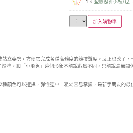
1 ×
塑膠縫針(5枝/包) 
加入購物車
改成站立姿勢，方便它完成各種高難度的雜技難度。反正也改了
了燈牌。和「小飛象」這個形象不能說截然不同，只能說毫無關係
42種顏色可以選擇，彈性適中，粗幼容易掌握，是新手朋友的最