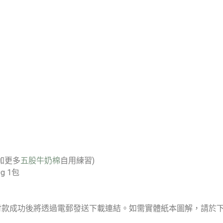
追加更多
五股牛奶棉
自用練習)
 1包
)，付款成功後將透過電郵發送下載連結。如需實體紙本圖解，請於