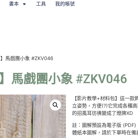
書本
工具
我的帳號
】馬戲團小象 #ZKV046
馬戲團小象 #ZKV046
【影片教學+材料包】這一款
立姿勢，方便(?)它完成各種
的招風耳彷彿變成了燈牌XD
註
：圖解預設為電子版 (PD
體紙本圖解，請於下單時在備