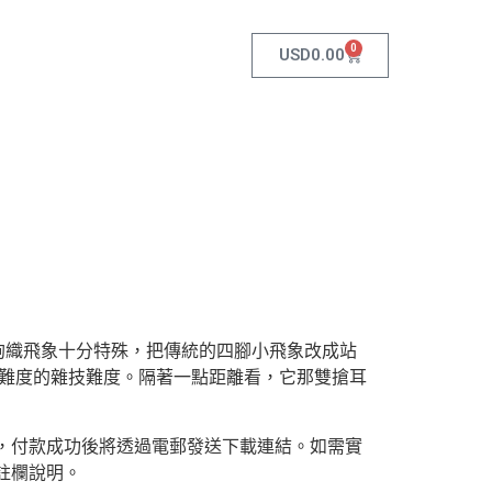
0
USD
0.00
鉤織飛象十分特殊，把傳統的四腳小飛象改成站
高難度的雜技難度。隔著一點距離看，它那雙搶耳
F)，付款成功後將透過電郵發送下載連結。如需實
註欄說明。