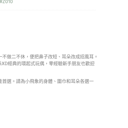
#Z010
，一不做二不休，便把鼻子改短、耳朵改成招風耳。
XD經典的環起式玩偶，零經驗新手朋友也歡迎
佳首選。請為小飛象的身體、圍巾和耳朵各選一