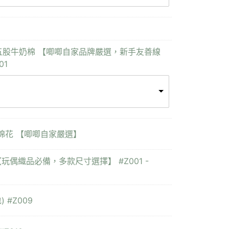
 Yarn 五股牛奶棉 【唧唧自家品牌嚴選，新手友善線
01
充棉花 【唧唧自家嚴選】
【玩偶織品必備，多款尺寸選擇】 #Z001 -
 #Z009