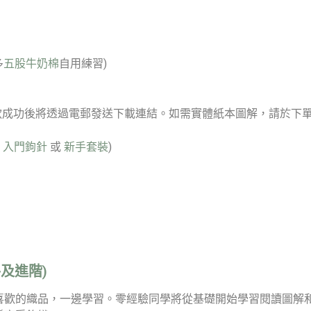
多
五股牛奶棉
自用練習)
，付款成功後將透過電郵發送下載連結。如需實體紙本圖解，請於下
：
入門鉤針
或
新手套裝
)
及進階)
喜歡的織品，一邊學習。零經驗同學將從基礎開始學習閱讀圖解