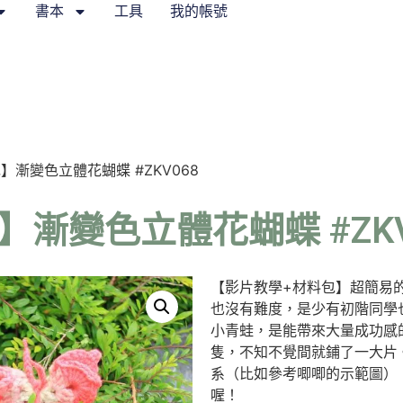
書本
工具
我的帳號
】漸變色立體花蝴蝶 #ZKV068
漸變色立體花蝴蝶 #ZKV
【影片教學+材料包】超簡易
也沒有難度，是少有初階同學
小青蛙，是能帶來大量成功感
隻，不知不覺間就鋪了一大片
系（比如參考唧唧的示範圖）
喔！