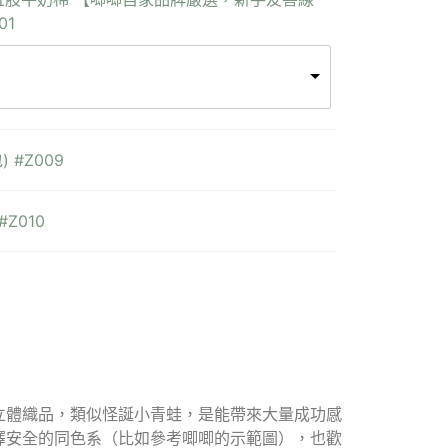
01
 #Z009
#Z010
立體織品，類似怪誕小青蛙，是能帶來大量成功感
擇安全的同色系（比如參考唧唧的示範圖），也歡