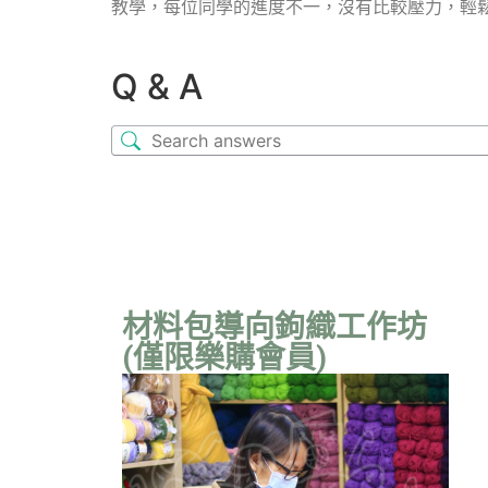
教學，每位同學的進度不一，沒有比較壓力，輕
Q & A
材料包導向鉤織工作坊
(僅限樂購會員)