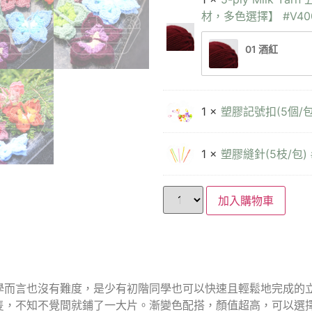
材，多色選擇】 #V40
01 酒紅
1 ×
塑膠記號扣(5個/包)
1 ×
塑膠縫針(5枝/包) 
加入購物車
學而言也沒有難度，是少有初階同學也可以快速且輕鬆地完成的
隻，不知不覺間就鋪了一大片。漸變色配搭，顏值超高，可以選