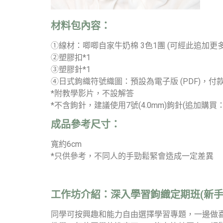
材料包內容：
①線材：唧唧自家牛奶棉 3色1團 (可經此追加更
②塑膠扣*1
③塑膠針*1
④日式鉤織符號織圖
：預設為電子版 (PDF)
*附教學影片，不設解答
*不含鉤針，建議使用7號(4.0mm)鉤針(追加購買
成品參考尺寸：
寬約6cm
*只供參考，不同人的手勁鬆緊會造成一定差異
工作坊介紹：
深入學習鉤織定期班(新手
同學可按興趣和能力自由選擇學習專題，一邊做