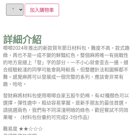
加入購物車
詳細介紹
唧唧2024年推出的新款賀年節日材料包，難度不高，款式趣
緻，再也不是一成不變的鮮豔紅色。整個麻將唯一有挑戰性
的地方是縫上「發」字的部分，一不小心就會歪去一邊，縫
合經驗較淺的同學可能會耗時較長，但整體針法和圖解都不
難。感覺麻將可以發展成一個完整的系列，應該會非常有
趣，哈哈。
發財麻將材料包使用唧唧自家五股牛奶棉，有42種顏色可以
選擇，彈性適中，粗幼容易掌握，是新手朋友的最佳首選。
請挑選兩色，我們有不同深淺明暗的綠色，歡迎嘗試不同效
果喔。（材料包份量約可完成2-3份作品）
難易度 ★★☆☆☆