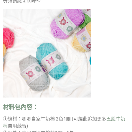
毋須鉤織功底喔～
材料包內容：
①線材：唧唧自家牛奶棉 2色1團 (可經此追加更多
五股牛奶
棉
自用練習)