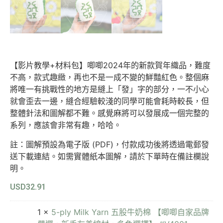
【影片教學+材料包】唧唧2024年的新款賀年織品，難度
不高，款式趣緻，再也不是一成不變的鮮豔紅色。整個麻
將唯一有挑戰性的地方是縫上「發」字的部分，一不小心
就會歪去一邊，縫合經驗較淺的同學可能會耗時較長，但
整體針法和圖解都不難。感覺麻將可以發展成一個完整的
系列，應該會非常有趣，哈哈。
註：圖解預設為電子版 (PDF)，付款成功後將透過電郵發
送下載連結。如需實體紙本圖解，請於下單時在備註欄說
明。
USD
32.91
1 ×
5-ply Milk Yarn 五股牛奶棉 【唧唧自家品牌