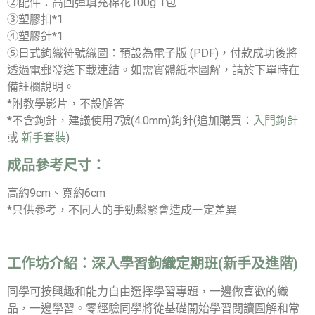
②配件：高回彈填充棉花100g 1包
③塑膠扣*1
④塑膠針*1
⑤日式鉤織符號織圖
：預設為電子版 (PDF)，付款成功後將
透過電郵發送下載連結。如需實體紙本圖解，請於下單時在
備註欄說明。
*附教學影片，不設解答
*不含鉤針，建議使用7號(4.0mm)鉤針(追加購買：
入門鉤針
或
新手套裝
)
成品參考尺寸：
高約9cm、寬約6cm
*只供參考，不同人的手勁鬆緊會造成一定差異
工作坊介紹：
深入學習鉤織定期班(新手及進階)
同學可按興趣和能力自由選擇學習專題，一邊做喜歡的織
品，一邊學習。零經驗同學將從基礎開始學習閱讀圖解和常