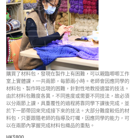
購買了材料包，發現在製作上有困難，可以親臨唧唧工作
室上實體課，一共兩節，每節兩小時。老師會因應同學的
材料包、製作時出現的困難，針對性地教授適當的技法。
由於材料包難度各異，不同進度或需要不同技法，故必須
以分兩節上課，具重覆性的過程將靠同學下課後完成，並
於下一節帶回來完成接下來的技法。大部分難度較低的材
料包，只要跟隨老師的指導及叮囑，因應同學的能力，可
以在兩節內掌握完成材料包織品的重點。
HK$800