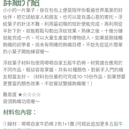
詳細介紹
小小的一片葉子，掛在包包上便是陪伴你看遍世界風景的好
伙伴，把它送給家人和朋友，也可以是充滿心意的寄托。浮
紋葉子的針法不難，利用最初階的短針便能完成，再利用從
半針下針，就能輕鬆勾勒出浮紋效果。熟練之後，十幾分鐘
就能完成一片，可以大量生產當作禮物送人。如果是剛接觸
鉤織的初學者，尚未有明確的鉤織目標，不妨先從這片簡單
的小葉子開始練習喔～
浮紋葉子材料包使用唧唧自家五股牛奶棉，材質適合應用於
不同作品，粗幼容易掌握，共有42種顏色，對新手入門的織
友相當友好。（材料包份量約可完成10-15份作品，如果想要
更豐富的顏色效果，不妨嘗試雙線鉤織喔！）
難易度 ★☆☆☆☆
毋須鉤織功底喔～
材料包內容：
①線材：唧唧自家牛奶棉 2色1+1團 (可經此追加更多
五股牛