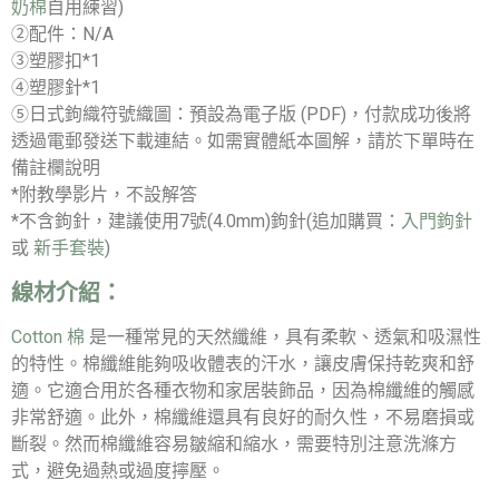
奶棉
自用練習)
②配件：N/A
③塑膠扣*1
④塑膠針*1
⑤日式鉤織符號織圖：預設為電子版 (PDF)，付款成功後將
透過電郵發送下載連結。如需實體紙本圖解，請於下單時在
備註欄說明
*附教學影片，不設解答
*不含鉤針，建議使用7號(4.0mm)鉤針(追加購買：
入門鉤針
或
新手套裝
)
線材介紹：
Cotton 棉
是一種常見的天然纖維，具有柔軟、透氣和吸濕性
的特性。棉纖維能夠吸收體表的汗水，讓皮膚保持乾爽和舒
適。它適合用於各種衣物和家居裝飾品，因為棉纖維的觸感
非常舒適。此外，棉纖維還具有良好的耐久性，不易磨損或
斷裂。然而棉纖維容易皺縮和縮水，需要特別注意洗滌方
式，避免過熱或過度擰壓。