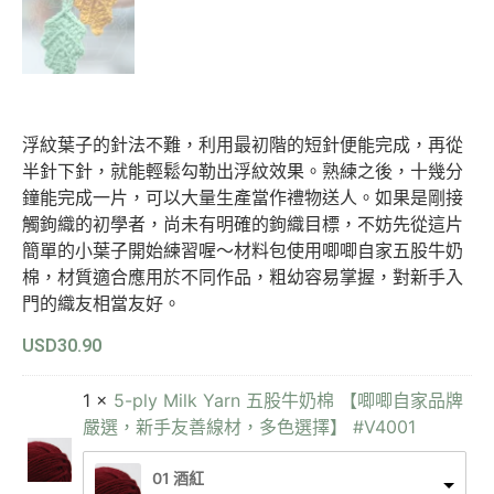
浮紋葉子的針法不難，利用最初階的短針便能完成，再從
半針下針，就能輕鬆勾勒出浮紋效果。熟練之後，十幾分
鐘能完成一片，可以大量生產當作禮物送人。如果是剛接
觸鉤織的初學者，尚未有明確的鉤織目標，不妨先從這片
簡單的小葉子開始練習喔～材料包使用唧唧自家五股牛奶
棉，材質適合應用於不同作品，粗幼容易掌握，對新手入
門的織友相當友好。
USD
30.90
1 ×
5-ply Milk Yarn 五股牛奶棉 【唧唧自家品牌
嚴選，新手友善線材，多色選擇】 #V4001
01 酒紅